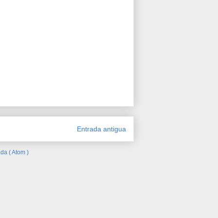
Entrada antigua
da ( Atom )