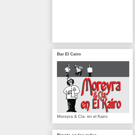
Bar El Cairo
Moreyra & Cía. en el Kairo
Bigote en las redes