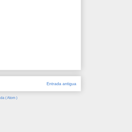
Entrada antigua
da ( Atom )