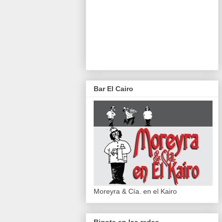
Bar El Cairo
Moreyra & Cía. en el Kairo
Bigote en las redes