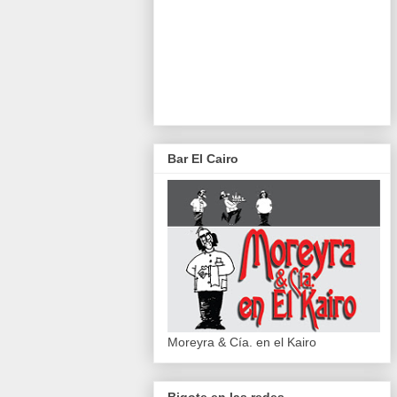
Bar El Cairo
Moreyra & Cía. en el Kairo
Bigote en las redes