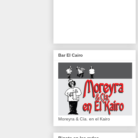
Bar El Cairo
Moreyra & Cía. en el Kairo
Bigote en las redes