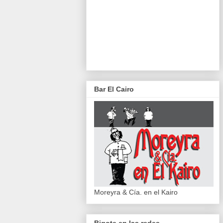
Bar El Cairo
Moreyra & Cía. en el Kairo
Bigote en las redes