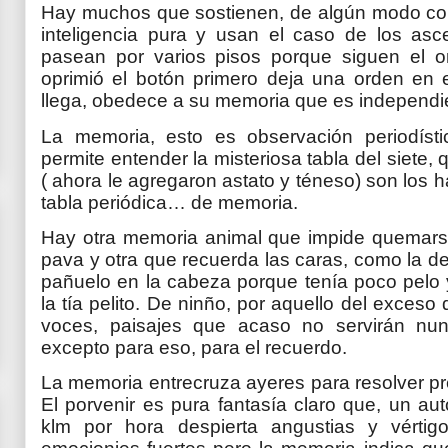
Hay muchos que sostienen, de algún modo co
inteligencia pura y usan el caso de los as
pasean por varios pisos porque siguen el o
oprimió el botón primero deja una orden en
llega, obedece a su memoria que es independi
La memoria, esto es observación periodís
permite entender la misteriosa tabla del siete,
( ahora le agregaron astato y téneso) son los 
tabla periódica… de memoria.
Hay otra memoria animal que impide quemars
pava y otra que recuerda las caras, como la d
pañuelo en la cabeza porque tenía poco pelo 
la tía pelito. De ninño, por aquello del exces
voces, paisajes que acaso no servirán nu
excepto para eso, para el recuerdo.
La memoria entrecruza ayeres para resolver pre
El porvenir es pura fantasía claro que, un aut
klm por hora despierta angustias y vérti