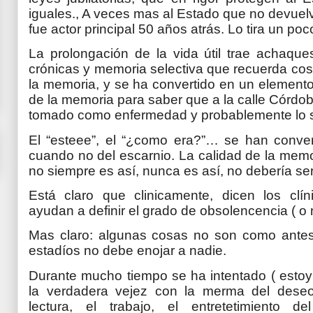
iguales., A veces mas al Estado que no devuel
fue actor principal 50 años atrás. Lo tira un po
La prolongación de la vida útil trae achaq
crónicas y memoria selectiva que recuerda co
la memoria, y se ha convertido en un elemento
de la memoria para saber que a la calle Córdoba
tomado como enfermedad y probablemente lo s
El “esteee”, el “¿como era?”… se han convert
cuando no del escarnio. La calidad de la memor
no siempre es así, nunca es así, no debería ser
Está claro que clinicamente, dicen los clíni
ayudan a definir el grado de obsolencencia ( o
Mas claro: algunas cosas no son como antes y
estadíos no debe enojar a nadie.
Durante mucho tiempo se ha intentado ( estoy f
la verdadera vejez con la merma del dese
lectura, el trabajo, el entretetimiento d