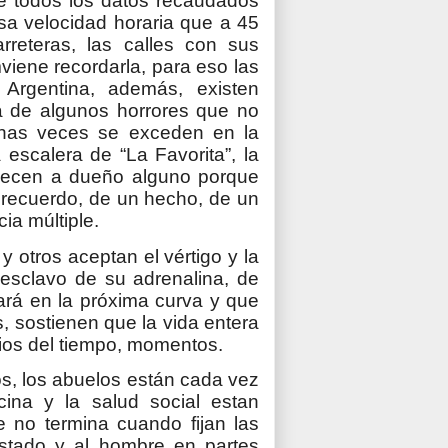
e todos los datos recaudados
sa velocidad horaria que a 45
rreteras, las calles con sus
mviene recordarla, para eso las
 Argentina, además, existen
a de algunos horrores que no
unas veces se exceden en la
escalera de “La Favorita”, la
enecen a dueño alguno porque
n recuerdo, de un hecho, de un
ia múltiple.
 otros aceptan el vértigo y la
 esclavo de su adrenalina, de
ará en la próxima curva y que
s, sostienen que la vida entera
gios del tiempo, momentos.
s, los abuelos están cada vez
ina y la salud social estan
e no termina cuando fijan las
 Estado y al hombre en partes