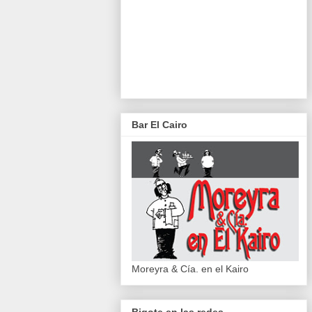
Bar El Cairo
Moreyra & Cía. en el Kairo
Bigote en las redes