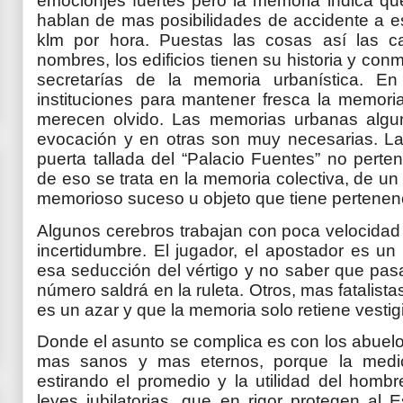
emocionjes fuertes pero la memoria indica qu
hablan de mas posibilidades de accidente a e
klm por hora. Puestas las cosas así las ca
nombres, los edificios tienen su historia y con
secretarías de la memoria urbanística. En
instituciones para mantener fresca la memori
merecen olvido. Las memorias urbanas alg
evocación y en otras son muy necesarias. La 
puerta tallada del “Palacio Fuentes” no pert
de eso se trata en la memoria colectiva, de u
memorioso suceso u objeto que tiene pertenenc
Algunos cerebros trabajan con poca velocidad y
incertidumbre. El jugador, el apostador es un
esa seducción del vértigo y no saber que pas
número saldrá en la ruleta. Otros, mas fatalista
es un azar y que la memoria solo retiene vesti
Donde el asunto se complica es con los abuelo
mas sanos y mas eternos, porque la medic
estirando el promedio y la utilidad del hombr
leyes jubilatorias, que en rigor protegen al