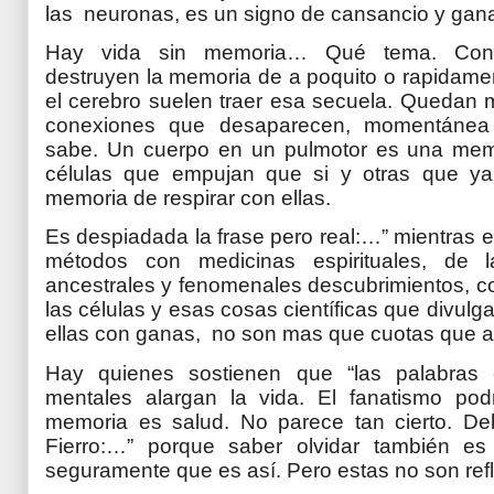
las neuronas, es un signo de cansancio y gana
Hay vida sin memoria… Qué tema. Con
destruyen la memoria de a poquito o rapidame
el cerebro suelen traer esa secuela. Quedan 
conexiones que desaparecen, momentánea o
sabe. Un cuerpo en un pulmotor es una memo
células que empujan que si y otras que ya 
memoria de respirar con ellas.
Es despiadada la frase pero real:…” mientras 
métodos con medicinas espirituales, de l
ancestrales y fenomenales descubrimientos, c
las células y esas cosas científicas que divulg
ellas con ganas, no son mas que cuotas que al
Hay quienes sostienen que “las palabras c
mentales alargan la vida. El fanatismo pod
memoria es salud. No parece tan cierto. Deb
Fierro:…” porque saber olvidar también es 
seguramente que es así. Pero estas no son refl