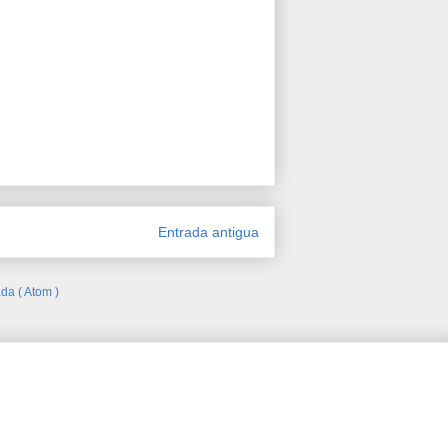
Entrada antigua
da ( Atom )