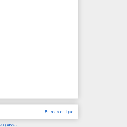
Entrada antigua
da ( Atom )