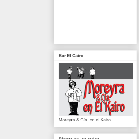
Bar El Cairo
Moreyra & Cía. en el Kairo
Bigote en las redes