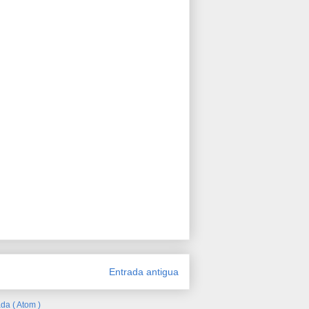
Entrada antigua
da ( Atom )