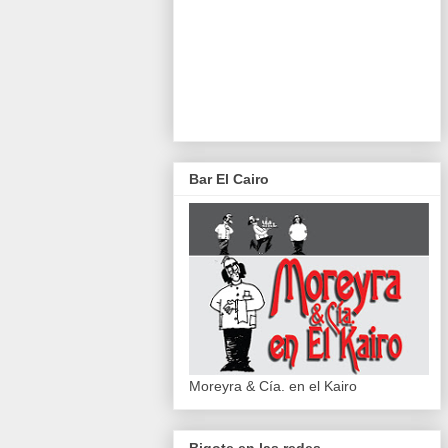
Bar El Cairo
Moreyra & Cía. en el Kairo
Bigote en las redes