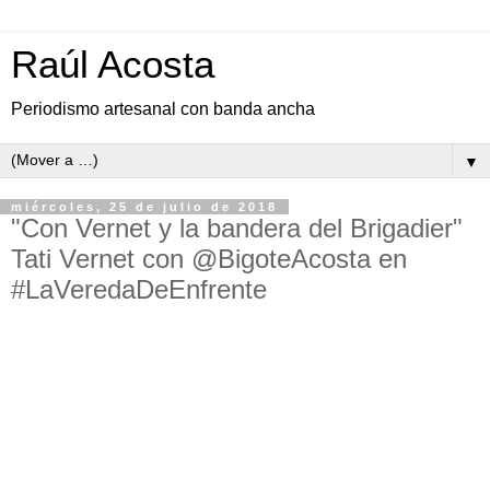
Raúl Acosta
Periodismo artesanal con banda ancha
▼
miércoles, 25 de julio de 2018
"Con Vernet y la bandera del Brigadier"
Tati Vernet con @BigoteAcosta en
#LaVeredaDeEnfrente