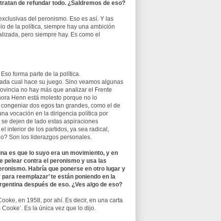
, tratan de refundar todo. ¿Saldremos de eso?
exclusivas del peronismo. Eso es así. Y las
 de la política, siempre hay una ambición
lizada, pero siempre hay. Es como el
Eso forma parte de la política.
 cada cual hace su juego. Sino veamos algunas
provincia no hay más que analizar el Frente
 ahora Henn está molesto porque no lo
cil congeniar dos egos tan grandes, como el de
na vocación en la dirigencia política por
e se dejen de lado estas aspiraciones
 interior de los partidos, ya sea radical,
ido? Son los liderazgos personales.
tina es que lo suyo era un movimiento, y en
ee pelear contra el peronismo y usa las
eronismo. Habría que ponerse en otro lugar y
r para reemplazar’ te están poniendo en la
Argentina después de eso. ¿Ves algo de eso?
oke, en 1958, por ahí. Es decir, en una carta
 Cooke’. Es la única vez que lo dijo.