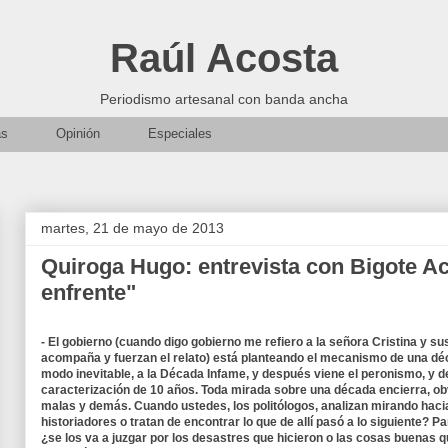
Raúl Acosta
Periodismo artesanal con banda ancha
as
Opinión
Especiales
martes, 21 de mayo de 2013
Quiroga Hugo: entrevista con Bigote A
enfrente"
- El gobierno (cuando digo gobierno me refiero a la señora Cristina y s
acompaña y fuerzan el relato) está planteando el mecanismo de una d
modo inevitable, a la Década Infame, y después viene el peronismo, y d
caracterización de 10 años. Toda mirada sobre una década encierra, ob
malas y demás. Cuando ustedes, los politólogos, analizan mirando hacia 
historiadores o tratan de encontrar lo que de allí pasó a lo siguiente? P
¿se los va a juzgar por los desastres que hicieron o las cosas buenas q