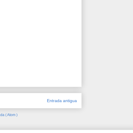
Entrada antigua
da ( Atom )