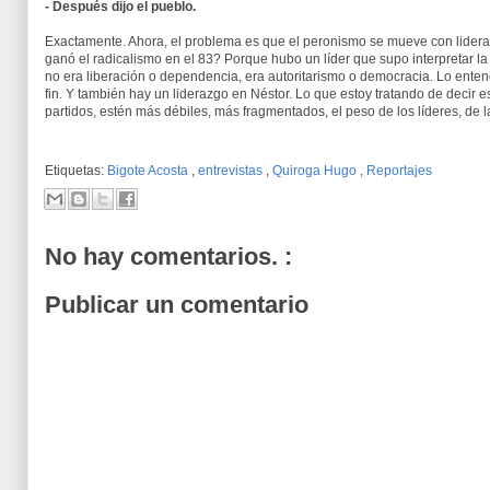
- Después dijo el pueblo.
Exactamente. Ahora, el problema es que el peronismo se mueve con lideraz
ganó el radicalismo en el 83? Porque hubo un líder que supo interpretar l
no era liberación o dependencia, era autoritarismo o democracia. Lo entendi
fin. Y también hay un liderazgo en Néstor. Lo que estoy tratando de decir e
partidos, estén más débiles, más fragmentados, el peso de los líderes, de
Etiquetas:
Bigote Acosta
,
entrevistas
,
Quiroga Hugo
,
Reportajes
No hay comentarios. :
Publicar un comentario