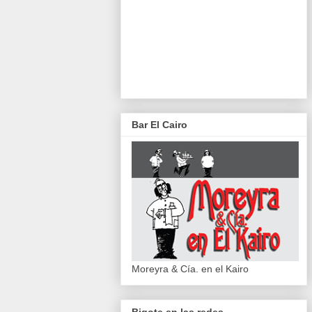
Bar El Cairo
Moreyra & Cía. en el Kairo
Bigote en las redes