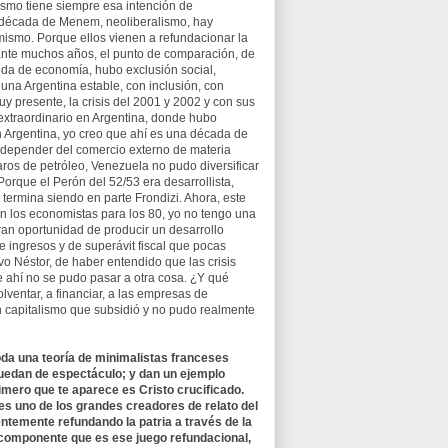
ismo tiene siempre esa intención de
la década de Menem, neoliberalismo, hay
mismo. Porque ellos vienen a refundacionar la
urante muchos años, el punto de comparación, de
funda de economía, hubo exclusión social,
una Argentina estable, con inclusión, con
y presente, la crisis del 2001 y 2002 y con sus
 extraordinario en Argentina, donde hubo
 Argentina, yo creo que ahí es una década de
e depender del comercio externo de materia
aros de petróleo, Venezuela no pudo diversificar
Porque el Perón del 52/53 era desarrollista,
, termina siendo en parte Frondizi. Ahora, este
n los economistas para los 80, yo no tengo una
an oportunidad de producir un desarrollo
ingresos y de superávit fiscal que pocas
vo Néstor, de haber entendido que las crisis
de ahí no se pudo pasar a otra cosa. ¿Y qué
ventar, a financiar, a las empresas de
 un capitalismo que subsidió y no pudo realmente
da una teoría de minimalistas franceses
quedan de espectáculo; y dan un ejemplo
rimero que te aparece es Cristo crucificado.
es uno de los grandes creadores de relato del
temente refundando la patria a través de la
 componente que es ese juego refundacional,