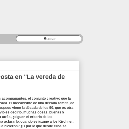
costa en "La vereda de
us acompañantes, el conjunto creativo que la
écada. El mecanismo de una década remite, de
espués viene la década de los 90, que es otra
vio es decirlo, muchas cosas, buenas y
atrás, ¿siguen el criterio de los
ara aclararlo, cuando se juzgue a los Kirchner,
ue hicieron? ¿O por lo que desde ellos se