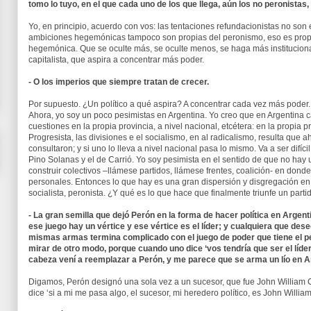
tomo lo tuyo, en el que cada uno de los que llega, aún los no peronistas
Yo, en principio, acuerdo con vos: las tentaciones refundacionistas no son 
ambiciones hegemónicas tampoco son propias del peronismo, eso es propio
hegemónica. Que se oculte más, se oculte menos, se haga más instituciona
capitalista, que aspira a concentrar más poder.
- O los imperios que siempre tratan de crecer.
Por supuesto. ¿Un político a qué aspira? A concentrar cada vez más poder. 
Ahora, yo soy un poco pesimistas en Argentina. Yo creo que en Argentina
cuestiones en la propia provincia, a nivel nacional, etcétera: en la propia 
Progresista, las divisiones e el socialismo, en al radicalismo, resulta que
consultaron; y si uno lo lleva a nivel nacional pasa lo mismo. Va a ser difí
Pino Solanas y el de Carrió. Yo soy pesimista en el sentido de que no hay u
construir colectivos –llámese partidos, llámese frentes, coalición- en dond
personales. Entonces lo que hay es una gran dispersión y disgregación en el
socialista, peronista. ¿Y qué es lo que hace que finalmente triunfe un part
- La gran semilla que dejó Perón en la forma de hacer política en Argen
ese juego hay un vértice y ese vértice es el líder; y cualquiera que des
mismas armas termina complicado con el juego de poder que tiene el p
mirar de otro modo, porque cuando uno dice ‘vos tendría que ser el líde
cabeza vení a reemplazar a Perón, y me parece que se arma un lío en 
Digamos, Perón designó una sola vez a un sucesor, que fue John William Co
dice ‘si a mi me pasa algo, el sucesor, mi heredero político, es John William