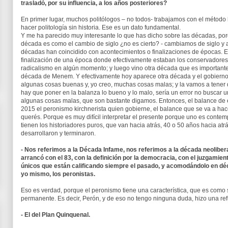
trasladó, por su influencia, a los años posteriores?
En primer lugar, muchos politólogos – no todos- trabajamos con el método h
hacer politología sin historia. Ese es un dato fundamental.
Y me ha parecido muy interesante lo que has dicho sobre las décadas, po
década es como el cambio de siglo ¿no es cierto? - cambiamos de siglo y a
décadas han coincidido con acontecimientos o finalizaciones de épocas. 
finalización de una época donde efectivamente estaban los conservadores,
radicalismo en algún momento; y luego vino otra década que es importante
década de Menem. Y efectivamente hoy aparece otra década y el gobierno
algunas cosas buenas y, yo creo, muchas cosas malas; y la vamos a tener que
hay que poner en la balanza lo bueno y lo malo, sería un error no buscar u
algunas cosas malas, que son bastante digamos. Entonces, el balance de
2015 el peronismo kirchnerista quien gobierne, el balance que se va a hacer
querés. Porque es muy difícil interpretar el presente porque uno es conte
tienen los historiadores puros, que van hacia atrás, 40 o 50 años hacia atr
desarrollaron y terminaron.
- Nos referimos a la Década Infame, nos referimos a la década neolibera
arrancó con el 83, con la definición por la democracia, con el juzgamient
únicos que están calificando siempre el pasado, y acomodándolo en d
yo mismo, los peronistas.
Eso es verdad, porque el peronismo tiene una característica, que es como
permanente. Es decir, Perón, y de eso no tengo ninguna duda, hizo una ref
- El del Plan Quinquenal.