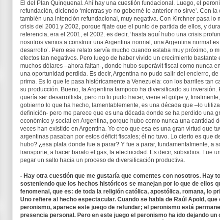
El del Plan Quinquenal. Ahí hay una cuestión fundacional. Luego, el peron
refundación, diciendo ‘mientras yo no goberné lo anterior no sirve’. Con 
también una intención refundacional, muy negativa. Con Kirchner pasa lo 
crisis del 2001 y 2002, porque fijate que el punto de partida de ellos, y d
referencia, era el 2001, el 2002. es decir, ‘hasta aquí hubo una crisis pro
nosotros vamos a construir una Argentina normal; una Argentina normal es 
desarrollo’. Pero ese relato servía mucho cuando estaba muy próximo, o mu
efectos tan negativos. Pero luego de haber vivido un crecimiento bastante
muchos dólares –ahora faltan-, donde hubo superávit fiscal como nunca en
una oportunidad perdida. Es decir, Argentina no pudo salir del encierro, d
prima. Es lo que le pasa históricamente a Venezuela: con los barriles tan c
su producción. Bueno, la Argentina tampoco ha diversificado su inversión. 
quería ser desarrollista, pero no lo pudo hacer, viene el golpe y, finalmente
gobierno lo que ha hecho, lamentablemente, es una década que –lo utiliza
definición- pero me parece que es una década donde se ha perdido una gr
económico y social en Argentina, porque hubo como nunca una cantidad de 
veces han existido en Argentina. Yo creo que esa es una gran virtud que tu
argentinas pasaban por estos déficit fiscales; él no tuvo. Lo cierto es que 
hubo? ¿esa plata donde fue a parar? Y fue a parar, fundamentalmente, a sol
transporte, a hacer barato el gas, la electricidad. Es decir, subsidios. Fue
pegar un salto hacia un proceso de diversificación productiva.
- Hay otra cuestión que me gustaría que comentes con nosotros. Hay to
sosteniendo que los hechos históricos se manejan por lo que de ellos 
fenomenal, que es: de toda la religión católica, apostólica, romana, lo p
Uno refiere al hecho espectacular. Cuando se habla de Raúl Apold, que 
peronismo, aparece este juego de refundar; el peronismo está permanen
presencia personal. Pero en este juego el peronismo ha ido dejando un