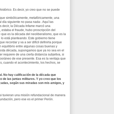
istórico. Es decir, yo creo que no se puede
rque simbólicamente, metafóricamente, una
l día siguiente no pasa nada-. Aquí las
Es decir, la Década Infame marcó una
 estaba el fraude, hubo proscripción del
 que es la década del neoliberalismo, que es la
 lo está planteando.
Este gobierno tiene
 recordar y va a ser difícil definirla porque
n equilibrio entre algunas cosas buenas y
 esta década, supongamos que ya no sea en el
 requiere de una cierta distancia subjetiva, si
mporáneo de ese presente. Esa es la ventaja que
ás, cuando el acontecimiento, los hechos, se
l. No hay calificación de la década que
o de las juntas militares. Y yo creo que los
écadas, según sus miradas son mis amigos, y
 si tuvieran una misión refundacional de manera
undación, pero ese es el primer Perón.