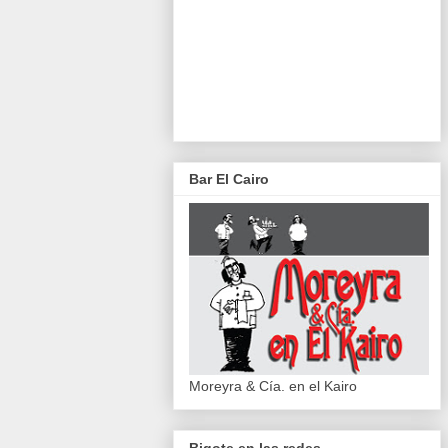
Bar El Cairo
Moreyra & Cía. en el Kairo
Bigote en las redes