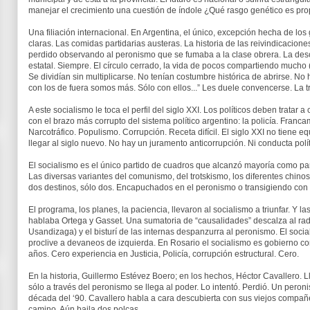
manejar el crecimiento una cuestión de índole ¿Qué rasgo genético es pro
Una filiación internacional. En Argentina, el único, excepción hecha de lo
claras. Las comidas partidarias austeras. La historia de las reivindicacione
perdido observando al peronismo que se fumaba a la clase obrera. La desco
estatal. Siempre. El círculo cerrado, la vida de pocos compartiendo mucho 
Se dividían sin multiplicarse. No tenían costumbre histórica de abrirse. No
con los de fuera somos más. Sólo con ellos...” Les duele convencerse. La 
A este socialismo le toca el perfil del siglo XXI. Los políticos deben tratar
con el brazo más corrupto del sistema político argentino: la policía. Fran
Narcotráfico. Populismo. Corrupción. Receta difícil. El siglo XXI no tiene 
llegar al siglo nuevo. No hay un juramento anticorrupción. Ni conducta políti
El socialismo es el único partido de cuadros que alcanzó mayoría como par
Las diversas variantes del comunismo, del trotskismo, los diferentes chino
dos destinos, sólo dos. Encapuchados en el peronismo o transigiendo con 
El programa, los planes, la paciencia, llevaron al socialismo a triunfar. Y l
hablaba Ortega y Gasset. Una sumatoria de “causalidades” descalza al ra
Usandizaga) y el bisturí de las internas despanzurra al peronismo. El soci
proclive a devaneos de izquierda. En Rosario el socialismo es gobierno con
años. Cero experiencia en Justicia, Policía, corrupción estructural. Cero.
En la historia, Guillermo Estévez Boero; en los hechos, Héctor Cavallero. 
sólo a través del peronismo se llega al poder. Lo intentó. Perdió. Un pero
década del ‘90. Cavallero habla a cara descubierta con sus viejos compañero
camino. Aún baila dos polcas.