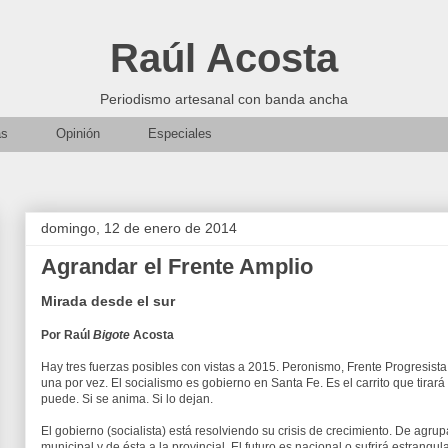
Raúl Acosta
Periodismo artesanal con banda ancha
as
Opinión
Especiales
domingo, 12 de enero de 2014
Agrandar el Frente Amplio
Mirada desde el sur
Por Raúl
Bigote
Acosta
Hay tres fuerzas posibles con vistas a 2015. Peronismo, Frente Progresista
una por vez. El socialismo es gobierno en Santa Fe. Es el carrito que tirar
puede. Si se anima. Si lo dejan.
El gobierno (socialista) está resolviendo su crisis de crecimiento. De agrup
municipal y de ésta a la provincial. El futuro es nacional o sufrirá estrangu