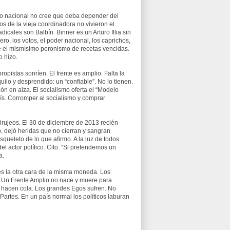
smo nacional no cree que deba depender del
ros de la vieja coordinadora no vivieron el
icales son Balbín. Binner es un Arturo Illia sin
ro, los votos, el poder nacional, los caprichos,
te el mismísimo peronismo de recetas vencidas.
o hizo.
ropistas sonríen. El frente es amplio. Falta la
ilo y desprendido: un “confiable”. No lo tienen.
n en alza. El socialismo oferta el “Modelo
ís. Corromper al socialismo y comprar
irujeos. El 30 de diciembre de 2013 recién
, dejó heridas que no cierran y sangran
queleto de lo que afirmo. A la luz de todos.
el actor político. Cito: “Si pretendemos un
a.
, es la otra cara de la misma moneda. Los
. Un Frente Amplio no nace y muere para
s hacen cola. Los grandes Egos sufren. No
Partes. En un país normal los políticos laburan