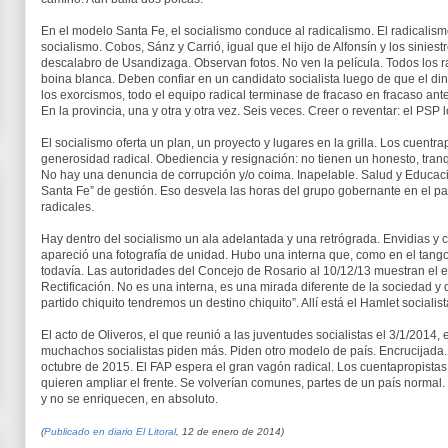
En el modelo Santa Fe, el socialismo conduce al radicalismo. El radicali
socialismo. Cobos, Sánz y Carrió, igual que el hijo de Alfonsín y los siniest
descalabro de Usandizaga. Observan fotos. No ven la película. Todos los rad
boina blanca. Deben confiar en un candidato socialista luego de que el dine
los exorcismos, todo el equipo radical terminase de fracaso en fracaso an
En la provincia, una y otra y otra vez. Seis veces. Creer o reventar: el PSP l
El socialismo oferta un plan, un proyecto y lugares en la grilla. Los cuentrap
generosidad radical. Obediencia y resignación: no tienen un honesto, tranqu
No hay una denuncia de corrupción y/o coima. Inapelable. Salud y Educació
Santa Fe” de gestión. Eso desvela las horas del grupo gobernante en el pa
radicales.
Hay dentro del socialismo un ala adelantada y una retrógrada. Envidias y c
apareció una fotografía de unidad. Hubo una interna que, como en el tango
todavía. Las autoridades del Concejo de Rosario al 10/12/13 muestran el es
Rectificación. No es una interna, es una mirada diferente de la sociedad y d
partido chiquito tendremos un destino chiquito”. Allí está el Hamlet socialist
El acto de Oliveros, el que reunió a las juventudes socialistas el 3/1/2014
muchachos socialistas piden más. Piden otro modelo de país. Encrucijada
octubre de 2015. El FAP espera el gran vagón radical. Los cuentapropista
quieren ampliar el frente. Se volverían comunes, partes de un país normal. 
y no se enriquecen, en absoluto.
(
Publicado en diario El Litoral
, 12 de enero de 2014)