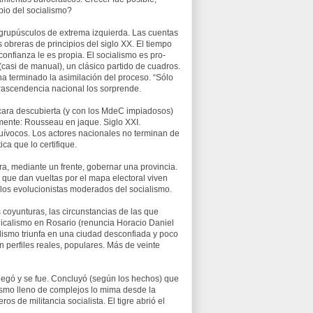
pio del socialismo?
s grupúsculos de extrema izquierda. Las cuentas
s obreras de principios del siglo XX. El tiempo
nfianza le es propia. El socialismo es pro-
(casi de manual), un clásico partido de cuadros.
 ha terminado la asimilación del proceso. “Sólo
trascendencia nacional los sorprende.
 a cara descubierta (y con los MdeC impiadosos)
camente: Rousseau en jaque. Siglo XXI.
equívocos. Los actores nacionales no terminan de
ca que lo certifique.
a, mediante un frente, gobernar una provincia.
s que dan vueltas por el mapa electoral viven
los evolucionistas moderados del socialismo.
as coyunturas, las circunstancias de las que
dicalismo en Rosario (renuncia Horacio Daniel
alismo triunfa en una ciudad desconfiada y poco
 perfiles reales, populares. Más de veinte
Llegó y se fue. Concluyó (según los hechos) que
nismo lleno de complejos lo mima desde la
s de militancia socialista. El tigre abrió el