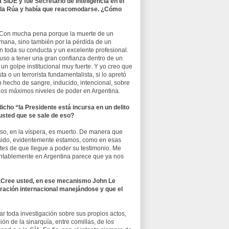
a SIDE y fue Secretario de Inteligencia en el
e la Rúa y había que reacomodarse. ¿Cómo
 Con mucha pena porque la muerte de un
umana, sino también por la pérdida de un
en toda su conducta y un excelente profesional.
luso a tener una gran confianza dentro de un
n golpe institucional muy fuerte. Y yo creo que
ta o un terrorista fundamentalista, si lo apretó
un hecho de sangre, inducido, intencional, sobre
los máximos niveles de poder en Argentina.
cho “la Presidente está incursa en un delito
usted que se sale de eso?
so, en la víspera, es muerto. De manera que
a sido, evidentemente estamos, como en esas
tes de que llegue a poder su testimonio. Me
entablemente en Argentina parece que ya nos
o. ¿Cree usted, en ese mecanismo John Le
ración internacional manejándose y que el
r toda investigación sobre sus propios actos,
ón de la sinarquía, entre comillas, de los