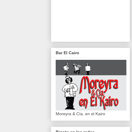
Bar El Cairo
Moreyra & Cía. en el Kairo
Bigote en las redes