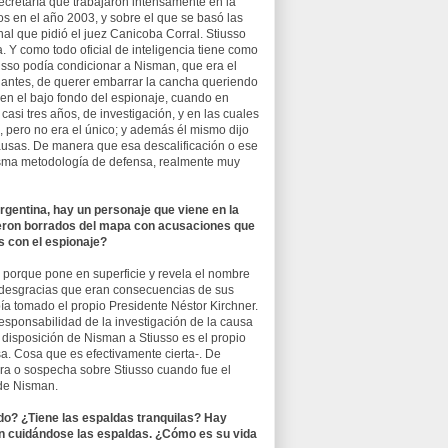
ecretaría que trabajaron intensamente en la
os en el año 2003, y sobre el que se basó las
al que pidió el juez Canicoba Corral. Stiusso
a. Y como todo oficial de inteligencia tiene como
sso podía condicionar a Nisman, que era el
je antes, de querer embarrar la cancha queriendo
n el bajo fondo del espionaje, cuando en
asi tres años, de investigación, y en las cuales
o, pero no era el único; y además él mismo dijo
causas. De manera que esa descalificación o ese
 misma metodología de defensa, realmente muy
gentina, hay un personaje que viene en la
e fueron borrados del mapa con acusaciones que
s con el espionaje?
, porque pone en superficie y revela el nombre
as desgracias que eran consecuencias de sus
bía tomado el propio Presidente Néstor Kirchner.
esponsabilidad de la investigación de la causa
a disposición de Nisman a Stiusso es el propio
a. Cosa que es efectivamente cierta-. De
ra o sospecha sobre Stiusso cuando fue el
 de Nisman.
o? ¿Tiene las espaldas tranquilas? Hay
nan cuidándose las espaldas. ¿Cómo es su vida