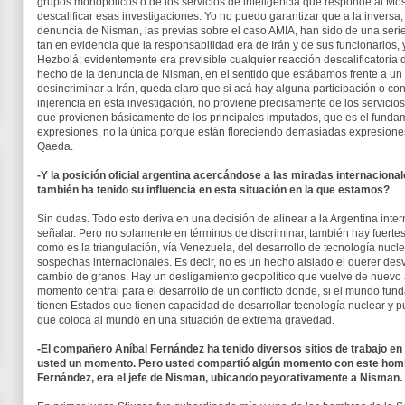
grupos monopólicos o de los servicios de inteligencia que responde al Moss
descalificar esas investigaciones. Yo no puedo garantizar que a la inversa, 
denuncia de Nisman, las previas sobre el caso AMIA, han sido de una seri
tan en evidencia que la responsabilidad era de Irán y de sus funcionarios, 
Hezbolá; evidentemente era previsible cualquier reacción descalificatoria d
hecho de la denuncia de Nisman, en el sentido que estábamos frente a un n
desincriminar a Irán, queda claro que si acá hay alguna participación o con
injerencia en esta investigación, no proviene precisamente de los servicios 
que provienen básicamente de los principales imputados, que es el fundam
expresiones, no la única porque están floreciendo demasiadas expresione
Qaeda.
-Y la posición oficial argentina acercándose a las miradas internaciona
también ha tenido su influencia en esta situación en la que estamos?
Sin dudas. Todo esto deriva en una decisión de alinear a la Argentina int
señalar. Pero no solamente en términos de discriminar, también hay fuert
como es la triangulación, vía Venezuela, del desarrollo de tecnología nucl
sospechas internacionales. Es decir, no es un hecho aislado el querer desv
cambio de granos. Hay un desligamiento geopolítico que vuelve de nuevo a
momento central para el desarrollo de un conflicto donde, si el mundo fund
tienen Estados que tienen capacidad de desarrollar tecnología nuclear y pu
que coloca al mundo en una situación de extrema gravedad.
-El compañero Aníbal Fernández ha tenido diversos sitios de trabajo en 
usted un momento. Pero usted compartió algún momento con este hombr
Fernández, era el jefe de Nisman, ubicando peyorativamente a Nisman.