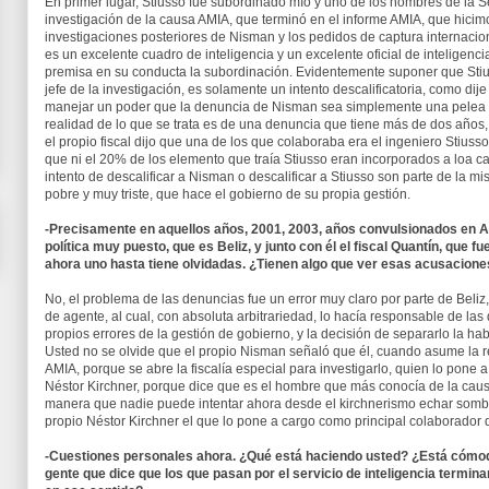
En primer lugar, Stiusso fue subordinado mío y uno de los hombres de la S
investigación de la causa AMIA, que terminó en el informe AMIA, que hicim
investigaciones posteriores de Nisman y los pedidos de captura internacion
es un excelente cuadro de inteligencia y un excelente oficial de inteligenci
premisa en su conducta la subordinación. Evidentemente suponer que Stiu
jefe de la investigación, es solamente un intento descalificatoria, como di
manejar un poder que la denuncia de Nisman sea simplemente una pelea e
realidad de lo que se trata es de una denuncia que tiene más de dos años, c
el propio fiscal dijo que una de los que colaboraba era el ingeniero Stiuss
que ni el 20% de los elemento que traía Stiusso eran incorporados a loa 
intento de descalificar a Nisman o descalificar a Stiusso son parte de la
pobre y muy triste, que hace el gobierno de su propia gestión.
-Precisamente en aquellos años, 2001, 2003, años convulsionados en Ar
política muy puesto, que es Beliz, y junto con él el fiscal Quantín, qu
ahora uno hasta tiene olvidadas. ¿Tienen algo que ver esas acusacione
No, el problema de las denuncias fue un error muy claro por parte de Beliz
de agente, al cual, con absoluta arbitrariedad, lo hacía responsable de l
propios errores de la gestión de gobierno, y la decisión de separarlo la ha
Usted no se olvide que el propio Nisman señaló que él, cuando asume la r
AMIA, porque se abre la fiscalía especial para investigarlo, quien lo pone 
Néstor Kirchner, porque dice que es el hombre que más conocía de la caus
manera que nadie puede intentar ahora desde el kirchnerismo echar somb
propio Néstor Kirchner el que lo pone a cargo como principal colaborador
-Cuestiones personales ahora. ¿Qué está haciendo usted? ¿Está cómod
gente que dice que los que pasan por el servicio de inteligencia termi