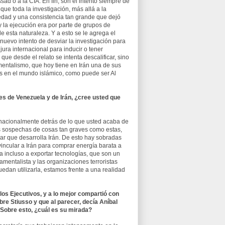
ad o a la CÍA. En fin, son el intento siempre de
que toda la investigación, más allá a la
edad y una consistencia tan grande que dejó
y la ejecución era por parte de grupos de
e esta naturaleza. Y a esto se le agrega el
uevo intento de desviar la investigación para
jura internacional para inducir o tener
que desde el relato se intenta descalificar, sino
entalismo, que hoy tiene en Irán una de sus
s en el mundo islámico, como puede ser Al
les de Venezuela y de Irán, ¿cree usted que
ernacionalmente detrás de lo que usted acaba de
es sospechas de cosas tan graves como estas,
ear que desarrolla Irán. De esto hay sobradas
incular a Irán para comprar energía barata a
 incluso a exportar tecnologías, que son un
amentalista y las organizaciones terroristas
edan utilizarla, estamos frente a una realidad
los Ejecutivos, y a lo mejor compartió con
e Stiusso y que al parecer, decía Aníbal
 Sobre esto, ¿cuál es su mirada?