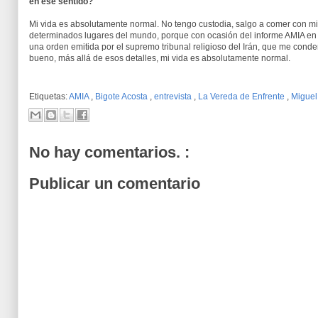
en ese sentido?
Mi vida es absolutamente normal. No tengo custodia, salgo a comer con mi f
determinados lugares del mundo, porque con ocasión del informe AMIA en e
una orden emitida por el supremo tribunal religioso del Irán, que me conden
bueno, más allá de esos detalles, mi vida es absolutamente normal.
Etiquetas:
AMIA
,
Bigote Acosta
,
entrevista
,
La Vereda de Enfrente
,
Migue
No hay comentarios. :
Publicar un comentario