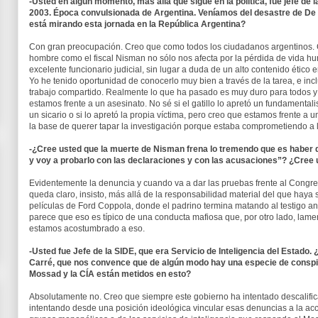
-Usted en algún momento, más allá que sigue en la política, fue jefe de l
2003. Época convulsionada de Argentina. Veníamos del desastre de D
está mirando esta jornada en la República Argentina?
Con gran preocupación. Creo que como todos los ciudadanos argentinos.
hombre como el fiscal Nisman no sólo nos afecta por la pérdida de vida h
excelente funcionario judicial, sin lugar a duda de un alto contenido ético 
Yo he tenido oportunidad de conocerlo muy bien a través de la tarea, e inc
trabajo compartido. Realmente lo que ha pasado es muy duro para todos y u
estamos frente a un asesinato. No sé si el gatillo lo apretó un fundamentalis
un sicario o si lo apretó la propia víctima, pero creo que estamos frente a 
la base de querer tapar la investigación porque estaba comprometiendo a 
-¿Cree usted que la muerte de Nisman frena lo tremendo que es haber di
y voy a probarlo con las declaraciones y con las acusaciones”? ¿Cree 
Evidentemente la denuncia y cuando va a dar las pruebas frente al Congre
queda claro, insisto, más allá de la responsabilidad material del que hay
películas de Ford Coppola, donde el padrino termina matando al testigo an
parece que eso es típico de una conducta mafiosa que, por otro lado, lam
estamos acostumbrado a eso.
-Usted fue Jefe de la SIDE, que era Servicio de Inteligencia del Estad
Carré, que nos convence que de algún modo hay una especie de conspi
Mossad y la CÍA están metidos en esto?
Absolutamente no. Creo que siempre este gobierno ha intentado descalifica
intentando desde una posición ideológica vincular esas denuncias a la acci