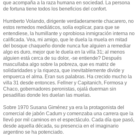
que acompaña a la raza humana en sociedad. La persona
de fortuna tiene todos los beneficios del confort.
Humberto Volando, dirigente verdaderamente chacarero, no
estos remedos mediáticos, solía explicar, para que se
entendiese, la humillante y oprobiosa inmigración interna no
calificada. Vea, mi amigo, que le duela la muela en mitad
del bosque chaqueño donde nunca fue alguien a remediar
algo es duro, mejor que le duela en la villa 31; al menos
alguien está cerca de su dolor, -se entiende? Después
mascullaba algo sobre la pobreza, que es matriz de
solidaridades y la riqueza, que inevitablemente divide y
empuerca el alma. Eran sus palabras. Ha crecido mucho la
villa 31 desde entonces. Fellner y Capitanich, Formosa y
Chaco, gobernadores peronistas, ojalá duerman sin
pesadillas donde les duelan las muelas.
Sobre 1970 Susana Giménez ya era la protagonista del
comercial de jabón Cadum y comenzaba una carrera que la
llevó por mil caminos en el espectáculo. Cada día que pasó,
desde aquella década, su presencia en el imaginario
argentino se ha potenciado.