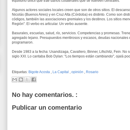
equilibrio difícil que trae daños colaterales que se vuelven centrales.
Algunos actores sociales locales creen que son de otros sitios. El descanso
Nicolás (Buenos Aires) y en Cruz Alta (Córdoba) es distinto. Como son distint
códigos, también las asociaciones gremiales y los destinos. Los sitios men
Región". El verbo es articular. Un verbo ausente.
Basurales, escuelas, salud, río, servicios. Competencias y promesas. Trene
agregado lejano. Presupuestos mentirosos y escasos, deudas nacionales 
programaron.
Desde 1983 a la fecha: Usandizaga, Cavallero, Binner, Lifschitz, Fein. No 
siglo XXI. Lo cantaba Bob Dylan: "Los tiempos están cambiando", ojalá p
Etiquetas:
Bigote Acosta
,
La Capital
,
opinión
,
Rosario
No hay comentarios. :
Publicar un comentario