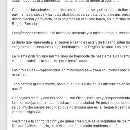
igual modo hay una diferencia importante que se opone al equilibrio.
Cuando los intendentes o presidentes comunales se quejan de los delincu
pavimentos chuecos y las rutas abandonadas, se trata de una desincroniza
desde Nación y provincia, pero estamos en el mismo barco, en la misma pr
Región Rosario.
Pongámonos crueles. Es el mismo delincuente y la misma droga, el mismo 
El diario que representa a la Región Rosario es este y de Rosario salen las
imágenes que conquistan a los habitantes de la Región Rosario. Las rad
La misma policía y una misma línea de transporte de pasajeros. Los mismos
ciudades satélite sin salas de parto tecnificadas.
Los problemas —reproducidos en minicomarcas— traen soluciones parcial
mentiras.
Todo cambia gradualmente, hasta que un día estallan las diferencias en l
pasó?
Concejales de muy diverso pasado, con éticas, estéticas y comportamient
foto con quejas sobre la administración de la ciudad. En poco tiempo deber
salud, mucho menos seguridad que no indique que es la Región Rosario la 
variantes siglo XXI.
Volvamos a la confrontación: ¿de quién creen que es la seguridad de los 
Rosario? Misma policía, mismísimo ladrón, maldito problema común.