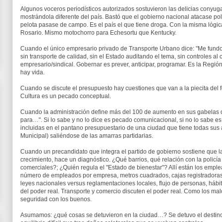
Algunos voceros periodísticos autorizados sostuvieron las delicias conyug
mostrándola diferente del país. Bastó que el gobierno nacional atacase po
pelota pasase de campo. Es el país el que tiene droga. Con la misma lógic
Rosario. Mismo motochorro para Echesortu que Kentucky.
Cuando el único empresario privado de Transporte Urbano dice: "Me fundo",
sin transporte de calidad, sin el Estado auditando el tema, sin controles al c
empresario/sindical. Gobernar es prever, anticipar, programar. Es la Regió
hay vida.
Cuando se discute el presupuesto hay cuestiones que van a la piecita del 
Cultura es un pecado conceptual.
Cuando la administración define más del 100 de aumento en sus gabelas d
para…". Si lo sabe y no lo dice es pecado comunicacional, si no lo sabe 
incluidas en el pantano presupuestario de una ciudad que tiene todas sus
Municipal) saliéndose de las amarras partidarias.
Cuando un precandidato que integra el partido de gobierno sostiene que l
crecimiento, hace un diagnóstico. ¿Qué barrios, qué relación con la policía y
comerciales?; ¿Quién regula el "Estado de bienestar"? Allí están los emp
número de empleados por empresa, metros cuadrados, cajas registradoras,
leyes nacionales versus reglamentaciones locales, flujo de personas, hábit
del poder real. Transporte y comercio discuten el poder real. Como los malo
seguridad con los buenos.
Asumamos: ¿qué cosas se detuvieron en la ciudad…? Se detuvo el destin