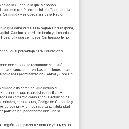
ales de la ciudad, a la que alababan
líticamente con "narcosocialismo" para que la
a. Se inunda y se queda sin luz la Región
 lo que debe verse es la región sin transporte,
apital. Camino al barril sin fondo y el chantaje
n Rosario la que se mueve. Sin transporte no
fondo. Igual porcentaje para Educación y
ebe decir: "Todo lo recaudado se usará
es pecado conceptual. Ambas cuestiones están
 autoridades (Administración Central y Concejo
a ciudad está detenida, que detuvo su
 tribunales, que referencias turísticas y
leados de comercio cambiando la ecuación de
 feriados, horas extras, Código de Comercio y
os de compra y lo más importante: titularidad
s policías y el poder narco discuten la
o: Región. Complacer a Santa Fe y CFK es un