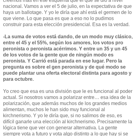
creemos más en ese esquema que el que se dio a nivel
nacional. Vamos a ver el 5 de julio, en la expectativa de que
haya un ballotage. Y yo le diría que ahí está el germen de lo
que viene. Lo que pasa es que a eso no lo pudimos
construir para esta elección presidencial. Esa es la verdad.
-La suma de votos está dando, de un modo muy clásico,
entre el 45 y el 55%, según los amores, los votos pro
peronista o peronista acérrimos. Y entre un 35 y un 45
de los votos de la gente que de ningún modo es
peronista. Y Carrió está parada en ese lugar. Pero la
pregunta es sobre el gen peronista y de qué modo se
puede plantar una oferta electoral distinta para agosto y
para octubre.
Yo creo que esa es una división que le es funcional al poder
actual. Si nosotros vamos a polarizar entre… esa idea de la
polarización, que además muchos de los grandes medios
alimentan, muchos le han sido muy funcional al
kirchnerismo. Y yo le diría que, si no salimos de eso, es
difícil ganarle una elección al kirchnerismo. Precisamente la
lógica tiene que ver con generar alternativa. La gente
siempre vota a futuro y vota algo distinto a lo que hay si se