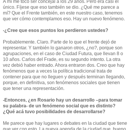
A mí me tocó ser concejal a los 29 años. Pero era casi el
único. Fíjese que eso también se dio. ¿Qué me parece a
mí? Que el Frente también, en este nuestro caso, tenemos
que ver cómo contemplamos eso. Hay un nuevo fenómeno.
-¿Cree que esos puntos los perdieron ustedes?
Probablemente. Claro. Parte de lo que el frente dejó de
representar. Y también lo ganaron otros, ¿no?, porque son
agrupaciones, en el caso de Ciudad Futura, que llevan 8 o
10 años. Carlos del Frade, es su segundo intento. La otra
vez debió haber entrado. Ahora entraron dos. Creo que hay
fenómenos que a veces la política tradicional trata de
contener para que no lleguen y después terminan llegando,
porque, en definitiva, son fenómenos sociales que tienen
que tener una representación.
-Entonces, ¿en Rosario hay un desarrollo –para tomar
su palabra- de un fenómeno social que es distinto?
¿Qué acá tuvo posibilidades de desarrollarse?
Me parece que hay lugares o debates en la ciudad que tiene
que ver con esto. La nueva agenda de la ciudad que, bueno,