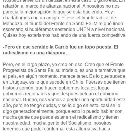
Nosotros tenemos un debate, en este caso lo ganó ella. En
relación al marco de alianza nacional. A nosotros no nos
parecía la mejor opción lo que se está haciendo. Hoy
charlábamos con un amigo. Fíjese: el triunfo radical de
Mendoza, el triunfo del Frente en Santa Fe. Mire qué lindo
escenario si hubiéramos sostenido UNEN a nivel nacional.
Quizás hoy estaríamos hablando de una fuerza competitiva.
-Pero en ese sentido la Carrió fue un topo puesta. El
radicalismo es una diáspora…
Pero, en el largo plazo, yo creo en eso. Creo que el Frente
Progresista de Santa Fe, su modelo, es una alternativa que
el país, en algún momento, merece tener. Es lo que sucede
en Uruguay, es lo que sucede en Chile. Fuerzas que tienen
historia común, que hacen gobiernos locales, luego
gobiernos regionales y que después pelean el gobierno
nacional. Bueno, nos vamos a perder una oportunidad este
año, pero no tengo dudas, y se lo digo en esto, casi se lo
digo generacionalmente, porque esto lo puedo hablar con
mucha gente que puede estar en el radicalismo y tienen
nuestra edad, mucha gente del Socialismo, nosotros
tenemos que poder conformar esta alternativa hacia