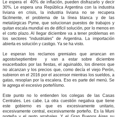
Le espera el 40% de inflación, pueden disfrazarlo y decir
30%. Le espera una República Argentina con la industria
liviana en crisis, la industria liviana no se recupera
fácilmente, el problema de la línea blanca y de las
metalúrgicas Pyme, que solucionan puestos de trabajos y
quitan escala mundial es de difícil solución, por lo menos en
el corto plazo. Al llegar diciembre va a tener problemas en
los sectores “industriales” de Argentina. La importación
abierta es solución y castigo. Ya se ha visto.
Le esperan los reclamos gremiales que arrancan en
agosto/septiembre y van a estar sobre diciembre
exacerbados por las fiestas, el aguinaldo, los dineros que
no alcanzan y los precios que, como decía el viejo Perón,
subieron en el 2016 por el ascensor mientras los sueldos, a
gatas, resoplan por la escalera. Eso es parte del menú. Se
le agrega el excesivo porteñísmo.
Este punto no lo entienden los colegas de las Casas
Centrales. Les cabe. La otra cuestión negativa que tiene
este gobierno es que es excesivamente unitario,
excesivamente central, excesivamente porteño. Es la Muni
porteña y el resto arrabales. Y el Gran Buenos Aires su