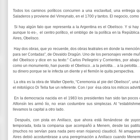
Todos los caminos políticos concurren a una esclavitud, una entrega 
Saladeros y proviene del Virreynato, en el 1700 y tantos. El negocio, como 
Si hay algún falo que representa a la Argentina es el Obelisco. Y si hay
aunque lo es-, el centro político, el ombligo de la política en la Repúb
Aires, Obelisco.
Hay dos obras, que yo recuerde, dos obras teatrales en donde la mención a
para ser Contadas”, de Osvaldo Dragún. Uno de los personajes vende muñ
del Obelisco y dice en su texto:” Carlos Pellegrini y Corrientes, por abajo
como un monumento, han puesto el Obelisco...a la pelotita… a la pelotita
su dinero porque se le infecta un diente y el flemón le quita perspectiva.
La otra es la obra de Walter Operto, “Ceremonia al pie del Obelisco”, una
el mitológico Di Tella fue un referente. Con / por ésa obra los milicos advir
En la democracia nacida en el 1983 los presidentes han sido tan pocos 
Alfonsín les armó lío, no eran costumbre sus simplezas. Al “establishme
llevamos la capital a otro lado.
Después, con pista en Anillaco, que ahora está llenándose de yuyos, 
temporada, toda la comparsa que acompañó a Menem, desde las patillas,
(muchos no servían para nada pero eran riojanos) claudicó. Ni amagaro
Aires debió acostumbrase a una peregrinación a Anillaco cuando Menem 