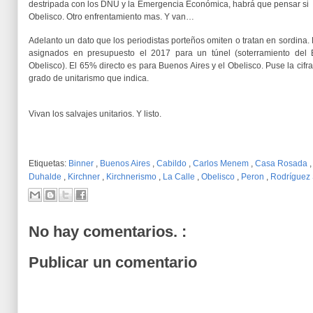
destripada con los DNU y la Emergencia Económica, habrá que pensar si 
Obelisco. Otro enfrentamiento mas. Y van…
Adelanto un dato que los periodistas porteños omiten o tratan en sordina
asignados en presupuesto el 2017 para un túnel (soterramiento del B
Obelisco). El 65% directo es para Buenos Aires y el Obelisco. Puse la cif
grado de unitarismo que indica.
Vivan los salvajes unitarios. Y listo.
Etiquetas:
Binner
,
Buenos Aires
,
Cabildo
,
Carlos Menem
,
Casa Rosada
Duhalde
,
Kirchner
,
Kirchnerismo
,
La Calle
,
Obelisco
,
Peron
,
Rodríguez
No hay comentarios. :
Publicar un comentario