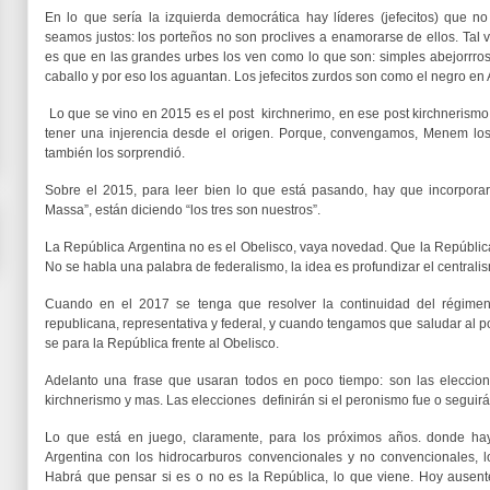
En lo que sería la izquierda democrática hay líderes (jefecitos) que n
seamos justos: los porteños no son proclives a enamorarse de ellos. Tal 
es que en las grandes urbes los ven como lo que son: simples abejorrro
caballo y por eso los aguantan. Los jefecitos zurdos son como el negro en 
Lo que se vino en 2015 es el post kirchnerimo, en ese post kirchnerismo
tener una injerencia desde el origen. Porque, convengamos, Menem los
también los sorprendió.
Sobre el 2015, para leer bien lo que está pasando, hay que incorporar 
Massa”, están diciendo “los tres son nuestros”.
La República Argentina no es el Obelisco, vaya novedad. Que la República
No se habla una palabra de federalismo, la idea es profundizar el centrali
Cuando en el 2017 se tenga que resolver la continuidad del régimen
republicana, representativa y federal, y cuando tengamos que saludar al
se para la República frente al Obelisco.
Adelanto una frase que usaran todos en poco tiempo: son las eleccione
kirchnerismo y mas. Las elecciones definirán si el peronismo fue o seguirá
Lo que está en juego, claramente, para los próximos años. donde ha
Argentina con los hidrocarburos convencionales y no convencionales, l
Habrá que pensar si es o no es la República, lo que viene. Hoy ausente