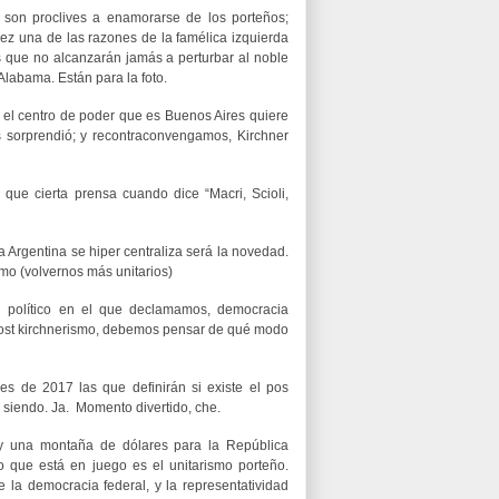
o son proclives a enamorarse de los porteños;
vez una de las razones de la famélica izquierda
s que no alcanzarán jamás a perturbar al noble
Alabama. Están para la foto.
 el centro de poder que es Buenos Aires quiere
 sorprendió; y recontraconvengamos, Kirchner
que cierta prensa cuando dice “Macri, Scioli,
 Argentina se hiper centraliza será la novedad.
smo (volvernos más unitarios)
 político en el que declamamos, democracia
 post kirchnerismo, debemos pensar de qué modo
s de 2017 las que definirán si existe el pos
 siendo. Ja. Momento divertido, che.
y una montaña de dólares para la República
o que está en juego es el unitarismo porteño.
 la democracia federal, y la representatividad