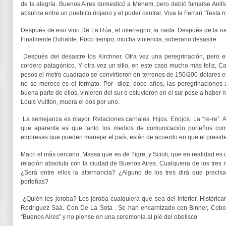
de la alegría. Buenos Aires domesticó a Menem, pero debió fumarse Anil
absurda entre un pueblito riojano y el poder central. Viva la Ferrari “Testa r
Después de eso vino De La Rúa, el interregno, la nada. Después de la nad
Finalmente Duhalde. Poco tiempo, mucha violencia, soberano desastre.
Después del desastre los Kirchner. Otra vez una peregrinación, pero es
cordero patagónico. Y otra vez un sitio, en este caso mucho más feliz, C
pesos el metro cuadrado se convirtieron en terrenos de 150/200 dólares e
no se merece es el formato. Por diez, doce años, las peregrinaciones a
buena parte de ellos, vinieron del sur o estuvieron en el sur pese a haber na
Louis Vuitton, muera el dos por uno.
La semejanza es mayor. Relaciones carnales. Hijos. Enojos. La “re-re”. A
que aparenta es que tanto los medios de comunicación porteños com
empresas que pueden manejar el país, están de acuerdo en que el presiden
Macri el más cercano, Massa que es de Tigre, y Scioli, que en realidad es
relación absoluta con la ciudad de Buenos Aires. Cualquiera de los tres 
¿Será entre ellos la alternancia? ¿Alguno de los tres dirá que precisa
porteñas?
¿Quién les joroba? Les joroba cualquiera que sea del interior. Históric
Rodríguez Saá. Con De La Sota . Se han encarnizado con Binner, Cobos
“Buenos Aires” y no piense en una ceremonia al pié del obelisco