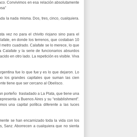
laco. Convivimos en esa relación absolutamente
osa”
a la nada misma. Dos, tres, cinco, cualquiera.
ta vez no para el chivito riojano sino para el
alafate, en donde los terrenos, que costaban 10
l metro cuadrado. Calafate se lo merece, lo que
 Calafate y la serie de funcionarios absurdos
cido en otro lado. La repetición es visible. Viva
rgentina fue lo que fue y es lo que dejaron. Lo
o los grandes capitales que suman las cien
te tiene que ser cercano al Obelisco.
 un porteño trasladado a La Plata, que tiene una
representa a Buenos Aires y su “establishment”.
mos una capital política diferente a las luces
amente se han encarnizado toda la vida con los
, Sanz. Aborrecen a cualquiera que no sienta