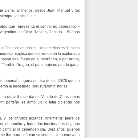
que viene, al menos, desde Juan Manuel y los
siempre, es ser el eje.
 algo que representa el centro, no geográfico –
lica Argentina, es Casa Rosada, Cabildo… Buenos
l Obelisco es básica. Una de ellas es “Historia
equitos, explica que los vende en la explanada
 pasan tres líneas de subterráneo, y por arriba,
…” Terrible Dragún, el personaje no puede ganar
 fenomenal alegoría política de los 60/70 que en
tieron la necesidad: clausuraron historias
que es fácil recordarlos. Venido de Chascomús
nt” porteño les armó un lío total diciendo nos
y los chivitos riojanos, totalmente fuera de
 el poncho y todos los funcionarios riojanos
n cambiar la dependen cia. Diez años. Buenos
se iba para allá con su séquito. Una caravana