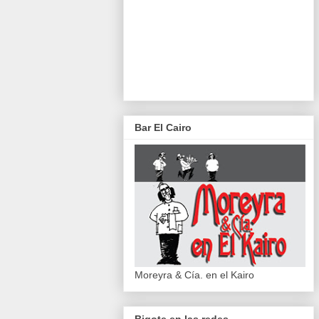
Bar El Cairo
Moreyra & Cía. en el Kairo
Bigote en las redes