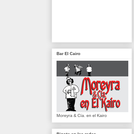
Bar El Cairo
Moreyra & Cía. en el Kairo
Bigote en las redes