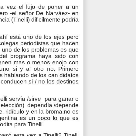
na vez el lujo de poner a un
ero -el señor De Narváez- en
ia (Tinelli) dificilmente podría
ahí está uno de los ejes pero
colegas periodistas que hacen
ue uno de los problemas es que
e del programa haya sido con
tienen mas o menos enojo con
 uno si y al otro no. Primero
 hablando de los can didatos
conducen si / no los destinos
lli servía /sirve para ganar o
a elección) dependía /depende
l ridículo y en la broma,no es
Argentina es un poco lo que es
dita para Tinelli.
asó esta vez a Tinelli? Tinelli