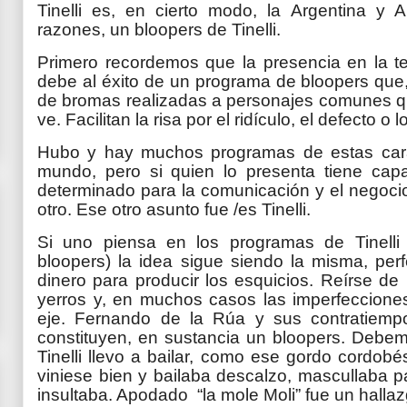
Tinelli es, en cierto modo, la Argentina y 
razones, un bloopers de Tinelli.
Primero recordemos que la presencia en la tel
debe al éxito de un programa de bloopers que
de bromas realizadas a personajes comunes que
ve. Facilitan la risa por el ridículo, el defecto o
Hubo y hay muchos programas de estas carac
mundo, pero si quien lo presenta tiene capac
determinado para la comunicación y el negoci
otro. Ese otro asunto fue /es Tinelli.
Si uno piensa en los programas de Tinelli 
bloopers) la idea sigue siendo la misma, per
dinero para producir los esquicios. Reírse de l
yerros y, en muchos casos las imperfecciones
eje. Fernando de la Rúa y sus contratiempo
constituyen, en sustancia un bloopers. Debemo
Tinelli llevo a bailar, como ese gordo cordob
viniese bien y bailaba descalzo, mascullaba pa
insultaba. Apodado “la mole Moli” fue un hallazgo