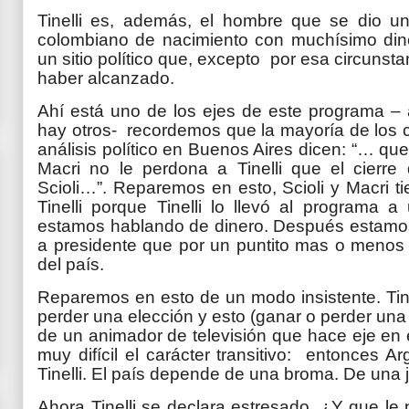
Tinelli es, además, el hombre que se dio u
colombiano de nacimiento con muchísimo din
un sitio político que, excepto por esa circunstanc
haber alcanzado.
Ahí está uno de los ejes de este programa – 
hay otros- recordemos que la mayoría de los 
análisis político en Buenos Aires dicen: “… q
Macri no le perdona a Tinelli que el cierr
Scioli…”. Reparemos en esto, Scioli y Macri 
Tinelli porque Tinelli lo llevó al programa a
estamos hablando de dinero. Después estamos
a presidente que por un puntito mas o menos 
del país.
Reparemos en esto de un modo insistente. Tine
perder una elección y esto (ganar o perder un
de un animador de televisión que hace eje en e
muy difícil el carácter transitivo: entonces 
Tinelli. El país depende de una broma. De una jo
Ahora Tinelli se declara estresado. ¿Y que le p