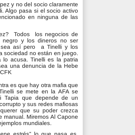
pez y no del socio claramente
i. Algo pasa si el socio activo
ncionado en ninguna de las
ópez? Todos los negocios de
 negro y los dineros no ser
 sea así pero a Tinelli y los
sa sociedad no están en juego.
 lo acusa. Tinelli es la patria
 sea una denuncia de la Hebe
e CFK
ntra es que hay otra mafia que
inelli se mete en la AFA se
ui Tapia que depende de un
corrupto y sus redes mafiosas
 querer que su poder crezca
 de manual. Miremos Al Capone
ejemplos mundiales.
tiene estrés” lo que pasa es,