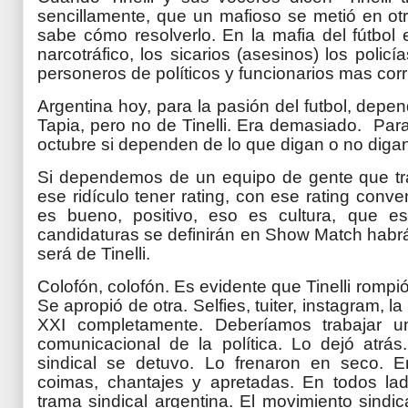
sencillamente, que un mafioso se metió en otro
sabe cómo resolverlo. En la mafia del fútbol e
narcotráfico, los sicarios (asesinos) los policí
personeros de políticos y funcionarios mas cor
Argentina hoy, para la pasión del futbol, dep
Tapia, pero no de Tinelli. Era demasiado. Par
octubre si dependen de lo que digan o no digan 
Si dependemos de un equipo de gente que trata
ese ridículo tener rating, con ese rating conv
es bueno, positivo, eso es cultura, que e
candidaturas se definirán en Show Match habrá
será de Tinelli.
Colofón, colofón. Es evidente que Tinelli rompió
Se apropió de otra. Selfies, tuiter, instagram, 
XXI completamente. Deberíamos trabajar un 
comunicacional de la política. Lo dejó atrás
sindical se detuvo. Lo frenaron en seco. E
coimas, chantajes y apretadas. En todos lado
trama sindical argentina. El movimiento sindic