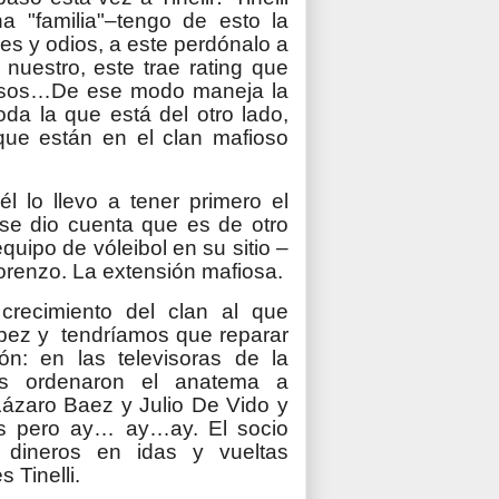
a "familia"–tengo de esto la
es y odios, a este perdónalo a
 nuestro, este trae rating que
avisos…De ese modo maneja la
oda la que está del otro lado,
que están en el clan mafioso
 lo llevo a tener primero el
se dio cuenta que es de otro
equipo de vóleibol en su sitio –
orenzo. La extensión mafiosa.
 crecimiento del clan al que
López y tendríamos que reparar
ón: en las televisoras de la
os ordenaron el anatema a
ázaro Baez y Julio De Vido y
es pero ay… ay…ay. El socio
dineros en idas y vueltas
 Tinelli.