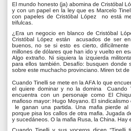
El mundo honesto (ja) abomina de Cristóbal Ló
y con un papel en la ley que
es Marcelo Tinell
con papeles de Cristóbal López
no está me
trifulcas.
¿Era un negocio en blanco de Cristóbal L
Cristóbal López están acusados de ser en
buenos, no se si esto es cierto, difícilmente
millones de dólares que han ido y vuelto en e
Algo extraño. Ni siquiera la izquierda militonta
para ellos también. Desafío: busquen donde
sobre este muchacho provinciano. Miren txt d
Cuando Tinelli se mete en la AFA lo que encue
el quiere dominar y no la domina Cuando T
encuentra con un personaje como El Chiq
mafioso mayor: Hugo Moyano. El sindicalismo 
le ganan una partida. Una mafia pierde al
porque pisa los callos de otra mafia. Jugada
y sucedáneos. O la mafia Rusa, la China. Hay 
Cuando Tinelli y sus voceros dicen “Tinelli 