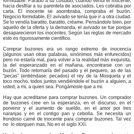
formidable. Parado a su costado, cuando venía el inocente,
hacia desfilar a su parentela de asociados. Les cobraba por
carta. El inocente se asombraba, compraba el buzón.
Negocio formidable. El avivado se tenía que ir a otra ciudad.
Se lo vendía baratito, baratito, créame. Pensándolo bien, por
aquello de la oferta y la demanda, el avivado se fue porque
desaparecieron los inocentes. Según las reglas de mercado
esto es rigurosamente científico.
Comprar buzones era un rango extremo de inocencia
(algunos usan otras palabras, sinónimos más enfurecidos)
pero no estaría mal, para volver a la realidad más exquisita,
la del esperanzado en el mañana, encontrarse con un
buzón. Todo retornaría del pasado y el pequero, as de las
“pecas” (entiéndase: pecados) el rey de la Mosqueta y el
toco mocho, todos juntos vendiéndole el buzón a alguien, a
usted, a mi, a quien sea. Pongámosle que a mi.
Hay que acreditarse para comprar buzones. Un comprador
de buzones cree en la esperanza, en el discurso, en el
porvenir y el aumento de sueldo, en el amor por tres
naranjas y en el contigo pan y cebolla. Se necesita un
frondoso carné de inocente para comprar buzones. Tal vez
no lo otorguen mas. No en el siglo XXI.