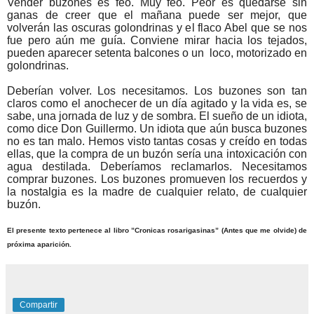
Vender buzones es feo. Muy feo. Peor es quedarse sin
ganas de creer que el mañana puede ser mejor, que
volverán las oscuras golondrinas y el flaco Abel que se nos
fue pero aún me guía. Conviene mirar hacia los tejados,
pueden aparecer setenta balcones o un loco, motorizado en
golondrinas.
Deberían volver. Los necesitamos. Los buzones son tan
claros como el anochecer de un día agitado y la vida es, se
sabe, una jornada de luz y de sombra. El sueño de un idiota,
como dice Don Guillermo. Un idiota que aún busca buzones
no es tan malo. Hemos visto tantas cosas y creído en todas
ellas, que la compra de un buzón sería una intoxicación con
agua destilada. Deberíamos reclamarlos. Necesitamos
comprar buzones. Los buzones promueven los recuerdos y
la nostalgia es la madre de cualquier relato, de cualquier
buzón.
El presente texto pertenece al libro ”Cronicas rosarigasinas” (Antes que me olvide) de
próxima aparición.
Compartir