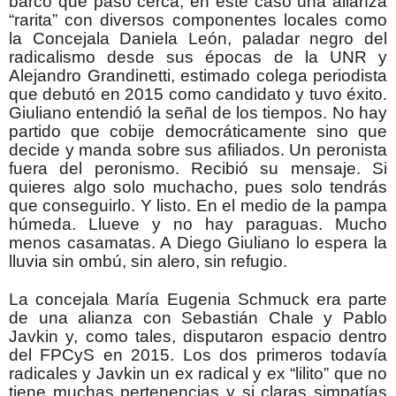
barco que pasó cerca, en este caso una alianza
“rarita” con diversos componentes locales como
la Concejala Daniela León, paladar negro del
radicalismo desde sus épocas de la UNR y
Alejandro Grandinetti, estimado colega periodista
que debutó en 2015 como candidato y tuvo éxito.
Giuliano entendió la señal de los tiempos. No hay
partido que cobije democráticamente sino que
decide y manda sobre sus afiliados. Un peronista
fuera del peronismo. Recibió su mensaje. Si
quieres algo solo muchacho, pues solo tendrás
que conseguirlo. Y listo. En el medio de la pampa
húmeda. Llueve y no hay paraguas. Mucho
menos casamatas. A Diego Giuliano lo espera la
lluvia sin ombú, sin alero, sin refugio.
La concejala María Eugenia Schmuck era parte
de una alianza con Sebastián Chale y Pablo
Javkin y, como tales, disputaron espacio dentro
del FPCyS en 2015. Los dos primeros todavía
radicales y Javkin un ex radical y ex “lilito” que no
tiene muchas pertenencias y si claras simpatías