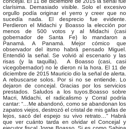
concejal. El 11 de diciembre de 2015 la señal fue
clarísima. Demasiado visible. Solo el excesivo
orgullo podía originar el yerro y creer que no
sucedía nada. El desprecio fue evidente.
Perdieron el Midachi y Boasso la elección por
menos de 500 votos y al Midachi (casi
gobernador de Santa Fe) lo mandaron a
Panamá. A Panamá. Mejor cómico que
observador del itsmo habrá pensado Miguel.
Entendió la señal. Se volvió al escenario y las
risas (y la taquilla). A Boasso (casi, casi
vicegobernador) no le dieron ni la hora. El 11 de
diciembre de 2015 Mauricio dio la señal de alerta.
A rebuscarse solos.
Por si no se entiende. Lo
dejaron de concejal. Gracias por los servicios
prestados. Saludos a los tuyos.Boasso sobre
Macri, Midachi, el radicalismo y Corral podría
cantar: “…
Me abandonó, como se abandonan los
zapatos viejos, destrozó el cristal de mis gafas de
lejos, sacó del espejo su vivo retrato…” Habrá
que ver cuánto tarda en olvidar el Concejal y
ejecutor fiscal Jorge Boasso. Si es como Sabina