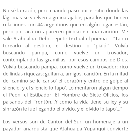
No sé la razón, pero cuando paso por el sitio donde las
lágrimas se vuelven algo inatajable, para los que tienen
relaciones con 44 argentinos que en algún lugar están,
pero por acá no aparecen pienso en una canción. Me
sale Atahualpa. Debo repetir textual el poema:… “Tanto
torearlo al destino, el destino lo “pialó'”. Volvía
buscando pampa, como vuelve un trovador,
contemplando las gramillas, por esos campos de Dios.
Volvía buscando pampa, como vuelve un trovador; rico
de lindas riquezas: guitarra, amigos, canción. En la mitad
del camino se le canso’ el corazón y entró de golpe al
silencio, y el silencio lo tapo’. Lo mentaron algun tiempo
el Peón, el Estibador, El Hombre de Siete Oficios, los
paisanos del Frontón…Y como la vida tiene su ley y su
sinrazón le fue llegando el olvido, y el olvido lo tapo’…”
Los versos son de Cantor del Sur, un homenaje a un
payador anarquista que Atahualpa Yupanqui convierte