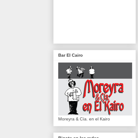
Bar El Cairo
Moreyra & Cía. en el Kairo
Bigote en las redes