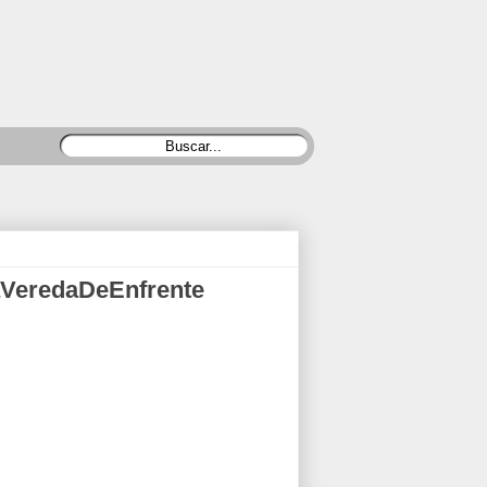
#LaVeredaDeEnfrente