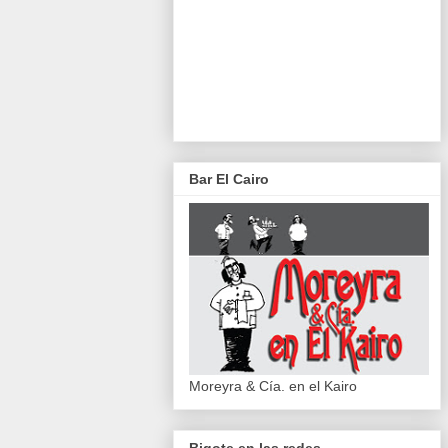
Bar El Cairo
Moreyra & Cía. en el Kairo
Bigote en las redes