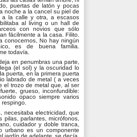
ado, puertas de latón y pocas
a noche a la cancel su piel de
a la calle y otra, a escasos
ilitaba al living o un hall de
arceos con novios que sólo
n fácilmente a la casa. Filito.
a conocernos, No hay ningún
ico, es de buena familia.
me todavía.
 deja en penumbras una parte,
ega (el sol) y la oscuridad lo
da puerta, en la primera puerta
cio labrado de metal ( a veces
 el trozo de metal que, al ser
uerte, grueso, inconfundible:
sonido opaco siempre varios
 respingo.
 necesitaba electricidad, que
pilas, parlantes, micrófonos,
cano, cuidador y doble tranca,
edo urbano es un componente
el jardín de adelante, se decía,