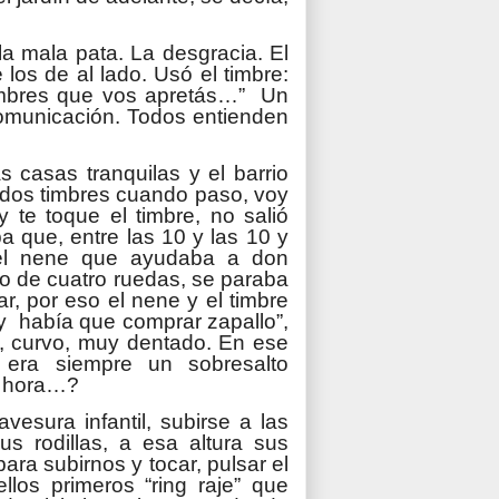
la mala pata. La desgracia. El
 los de al lado. Usó el timbre:
timbres que vos apretás…” Un
omunicación. Todos entienden
s casas tranquilas y el barrio
o dos timbres cuando paso, voy
 te toque el timbre, no salió
a que, entre las 10 y las 10 y
el nene que ayudaba a don
rro de cuatro ruedas, se paraba
ar, por eso el nene y el timbre
oy había que comprar zapallo”,
, curvo, muy dentado. En ese
era siempre un sobresalto
a hora…?
esura infantil, subirse a las
s rodillas, a esa altura sus
ra subirnos y tocar, pulsar el
los primeros “ring raje” que