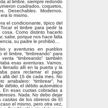
uda al timbre, siempre redondo
vinieron cuadrados, coquetos,
es. Desechables. Modernos.
era lo mismo.
a el condicionante, típico del
 Tocar el timbre para pedir la
a cosa. Como distinto hacerlo
ar, sabe, porque nos hace falta
encia, su padre le prohibió…
llos y aventuras en pueblos
 el timbre, “timbreando” para
a venta “timbreando” también
ptaba esas aventuras. Vamos,
llenado allí en la puerta y la
aba para reclamar el pago
 allá del 15 de cada mes. No
 arrabalero: “timbrear”, ha
e débito, el débito automático
a. En esas cuotas cobradas a
ntereses. Nada. No debo dejar
 casitas de los obreros de El
acaso el mismo, pero otra vez,