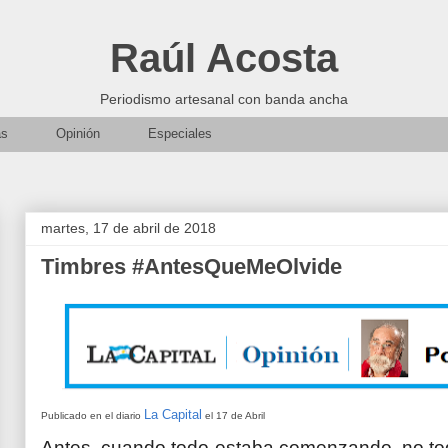
Raúl Acosta
Periodismo artesanal con banda ancha
as
Opinión
Especiales
martes, 17 de abril de 2018
Timbres #AntesQueMeOlvide
La Capital
Publicado en el diario
el 17 de Abril
Antes, cuando todo estaba comenzando, no toda