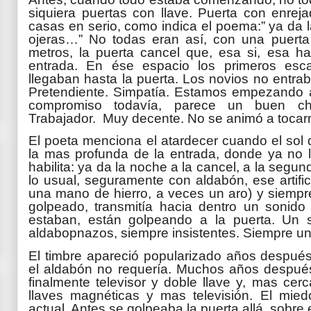
siquiera puertas con llave. Puerta con enrej
casas en serio, como indica el poema:” ya da l
ojeras…”
No todas eran así, con una puerta 
metros, la puerta cancel que, esa si, esa hab
entrada. En ése espacio los primeros esc
llegaban hasta la puerta. Los novios no entraba
Pretendiente. Simpatía. Estamos empezando 
compromiso todavía, parece un buen ch
Trabajador.
Muy decente. No se animó a tocar
El poeta menciona el atardecer cuando el sol
la mas profunda de la entrada, donde ya no ll
habilita: ya da la noche a la cancel, a la segun
lo usual, seguramente con aldabón, ese artifi
una mano de hierro, a veces un aro) y siempre
golpeado, transmitía hacia dentro un sonido f
estaban, están golpeando a la puerta. Un 
aldabopnazos, siempre insistentes. Siempre un
El timbre apareció popularizado años después,
el aldabón no requería. Muchos años después 
finalmente televisor y doble llave y, mas cer
llaves magnéticas y mas televisión. El mi
actual. Antes se golpeaba la puerta allá, sobre 