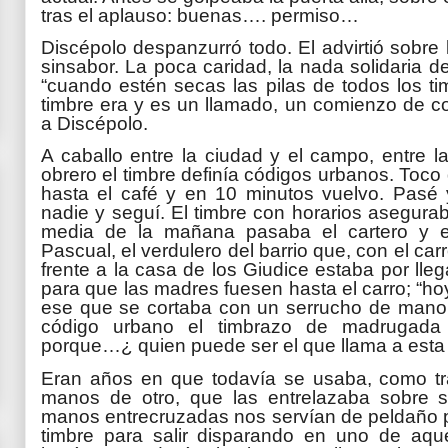
tras el aplauso: buenas…. permiso…
Discépolo despanzurró todo. El advirtió sobre 
sinsabor. La poca caridad, la nada solidaria de
“cuando estén secas las pilas de todos los 
timbre era y es un llamado, un comienzo de c
a Discépolo.
A caballo entre la ciudad y el campo, entre la
obrero el timbre definía códigos urbanos. Toc
hasta el café y en 10 minutos vuelvo. Pasé y
nadie y seguí. El timbre con horarios asegurab
media de la mañana pasaba el cartero y 
Pascual, el verdulero del barrio que, con el ca
frente a la casa de los Giudice estaba por lleg
para que las madres fuesen hasta el carro; “h
ese que se cortaba con un serrucho de mano
código urbano el timbrazo de madrugada 
porque…¿ quien puede ser el que llama a est
Eran años en que todavía se usaba, como trav
manos de otro, que las entrelazaba sobre su
manos entrecruzadas nos servían de peldaño pa
timbre para salir disparando en uno de aquel