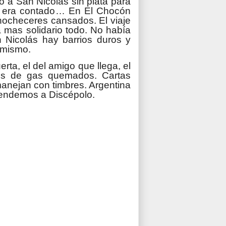
o a San Nicolás sin plata para
ta era contado… En El Chocón
anocheceres cansados. El viaje
a mas solidario todo. No había
 Nicolás hay barrios duros y
l mismo.
erta, el del amigo que llega, el
os de gas quemados. Cartas
manejan con timbres. Argentina
tendemos a Discépolo.