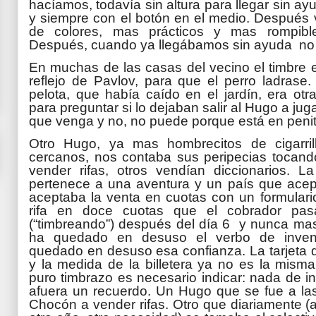
hacíamos, todavía sin altura para llegar sin ay
y siempre con el botón en el medio. Después 
de colores, mas prácticos y mas rompibl
Después, cuando ya llegábamos sin ayuda no 
En muchas de las casas del vecino el timbre er
reflejo de Pavlov, para que el perro ladrase.
pelota, que había caído en el jardín, era otr
para preguntar si lo dejaban salir al Hugo a jug
que venga y no, no puede porque está en penit
Otro Hugo, ya mas hombrecitos de cigarri
cercanos, nos contaba sus peripecias tocando
vender rifas, otros vendían diccionarios. L
pertenece a una aventura y un país que ace
aceptaba la venta en cuotas con un formulario 
rifa en doce cuotas que el cobrador pas
(“timbreando”) después del día 6 y nunca mas
ha quedado en desuso el verbo de invento
quedado en desuso esa confianza. La tarjeta d
y la medida de la billetera ya no es la mism
puro timbrazo es necesario indicar: nada de i
afuera un recuerdo. Un Hugo que se fue a las
Chocón a vender rifas. Otro que diariamente (