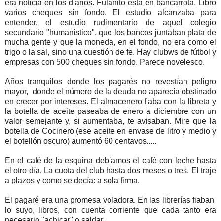
era noticia en los diarios. Fulanito esta en bancarrota, Libró
varios cheques sin fondo. El estudio alcanzaba para
entender, el estudio rudimentario de aquel colegio
secundario "humanístico", que los bancos juntaban plata de
mucha gente y que la moneda, en el fondo, no era como el
trigo o la sal, sino una cuestión de fe. Hay clubws de fútbol y
empresas con 500 cheques sin fondo. Parece novelesco.
Años tranquilos donde los pagarés no revestían peligro
mayor, donde el número de la deuda no aparecía obstinado
en crecer por intereses. El almacenero fiaba con la libreta y
la botella de aceite paseaba de enero a diciembre con un
valor semejante y, si aumentaba, te avisaban. Mire que la
botella de Cocinero (ese aceite en envase de litro y medio y
el botellón oscuro) aumentó 60 centavos.....
En el café de la esquina debíamos el café con leche hasta
el otro día. La cuota del club hasta dos meses o tres. El traje
a plazos y como se decía: a sola firma.
El pagaré era una promesa voladora. En las librerías fiaban
lo suyo, libros, con cuenta corriente que cada tanto era
necesario "achicar" o saldar.