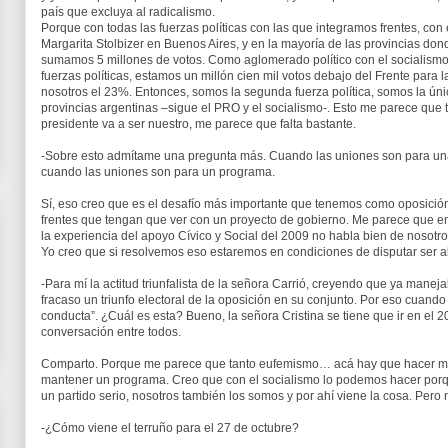
país que excluya al radicalismo.
Porque con todas las fuerzas políticas con las que integramos frentes, con
Margarita Stolbizer en Buenos Aires, y en la mayoría de las provincias dond
sumamos 5 millones de votos. Como aglomerado político con el socialismo, 
fuerzas políticas, estamos un millón cien mil votos debajo del Frente para l
nosotros el 23%. Entonces, somos la segunda fuerza política, somos la úni
provincias argentinas –sigue el PRO y el socialismo-. Esto me parece que t
presidente va a ser nuestro, me parece que falta bastante.
-Sobre esto admítame una pregunta más. Cuando las uniones son para una
cuando las uniones son para un programa.
Sí, eso creo que es el desafío más importante que tenemos como oposición
frentes que tengan que ver con un proyecto de gobierno. Me parece que en
la experiencia del apoyo Cívico y Social del 2009 no habla bien de nosotros
Yo creo que si resolvemos eso estaremos en condiciones de disputar ser al
-Para mí la actitud triunfalista de la señora Carrió, creyendo que ya manej
fracaso un triunfo electoral de la oposición en su conjunto. Por eso cuando
conducta”. ¿Cuál es esta? Bueno, la señora Cristina se tiene que ir en el 
conversación entre todos.
Comparto. Porque me parece que tanto eufemismo… acá hay que hacer mu
mantener un programa. Creo que con el socialismo lo podemos hacer porqu
un partido serio, nosotros también los somos y por ahí viene la cosa. Per
-¿Cómo viene el terruño para el 27 de octubre?