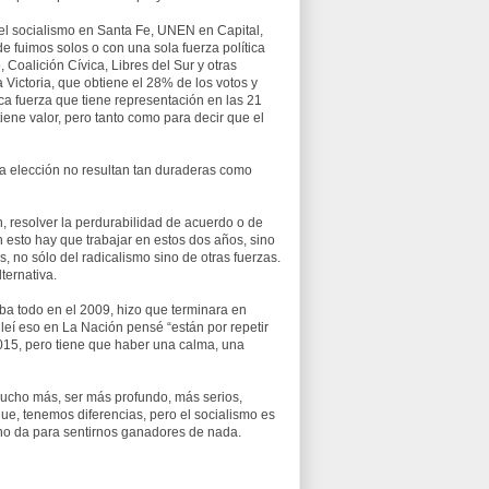
 el socialismo en Santa Fe, UNEN en Capital,
e fuimos solos o con una sola fuerza política
Coalición Cívica, Libres del Sur y otras
a Victoria, que obtiene el 28% de los votos y
ca fuerza que tiene representación en las 21
iene valor, pero tanto como para decir que el
 elección no resultan tan duraderas como
, resolver la perdurabilidad de acuerdo o de
 esto hay que trabajar en estos dos años, sino
, no sólo del radicalismo sino de otras fuerzas.
ternativa.
aba todo en el 2009, hizo que terminara en
 leí eso en La Nación pensé “están por repetir
2015, pero tiene que haber una calma, una
cho más, ser más profundo, más serios,
e, tenemos diferencias, pero el socialismo es
o no da para sentirnos ganadores de nada.