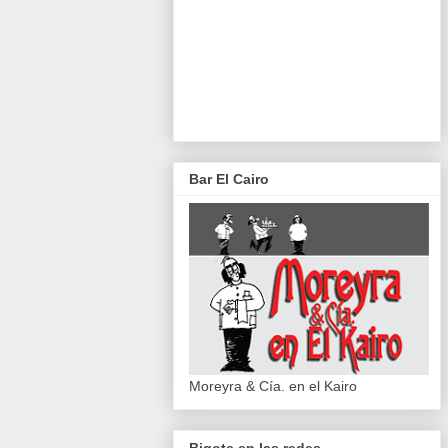
Bar El Cairo
Moreyra & Cía. en el Kairo
Bigote en las redes