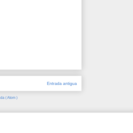
Entrada antigua
da ( Atom )