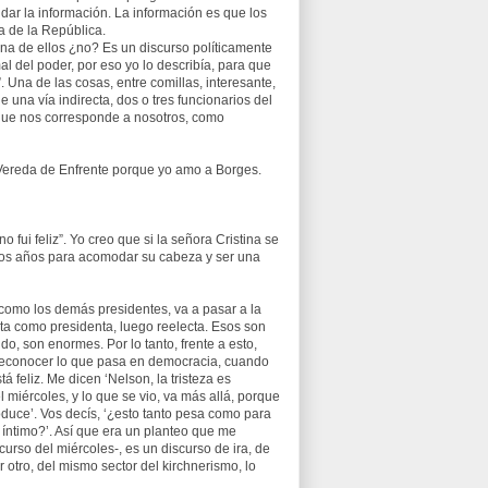
 dar la información. La información es que los
a de la República.
na de ellos ¿no? Es un discurso políticamente
l del poder, por eso yo lo describía, para que
. Una de las cosas, entre comillas, interesante,
 una vía indirecta, dos o tres funcionarios del
lo que nos corresponde a nosotros, como
a Vereda de Enfrente porque yo amo a Borges.
fui feliz”. Yo creo que si la señora Cristina se
ne dos años para acomodar su cabeza y ser una
 como los demás presidentes, va a pasar a la
lecta como presidenta, luego reelecta. Esos son
ido, son enormes. Por lo tanto, frente a esto,
reconocer lo que pasa en democracia, cuando
á feliz. Me dicen ‘Nelson, la tristeza es
 miércoles, y lo que se vio, va más allá, porque
oduce’. Vos decís, ‘¿esto tanto pesa como para
 íntimo?’. Así que era un planteo que me
curso del miércoles-, es un discurso de ira, de
 otro, del mismo sector del kirchnerismo, lo