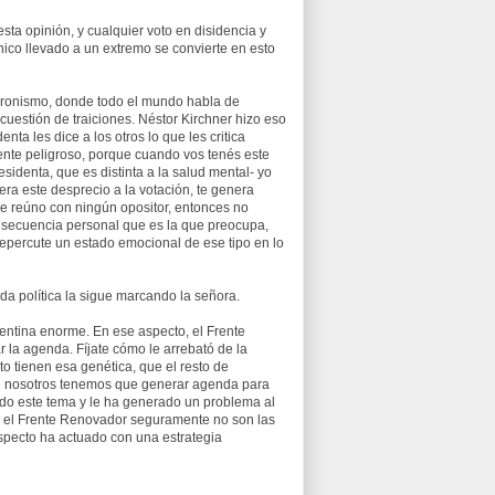
sta opinión, y cualquier voto en disidencia y
nico llevado a un extremo se convierte en esto
eronismo, donde todo el mundo habla de
cuestión de traiciones. Néstor Kirchner hizo eso
a les dice a los otros lo que les critica
mente peligroso, porque cuando vos tenés este
sidenta, que es distinta a la salud mental- yo
era este desprecio a la votación, te genera
e reúno con ningún opositor, entonces no
nsecuencia personal que es la que preocupa,
repercute un estado emocional de ese tipo en lo
nda política la sigue marcando la señora.
entina enorme. En ese aspecto, el Frente
la agenda. Fíjate cómo le arrebató de la
o tienen esa genética, que el resto de
bre nosotros tenemos que generar agenda para
ado este tema y le ha generado un problema al
ndo el Frente Renovador seguramente no son las
aspecto ha actuado con una estrategia