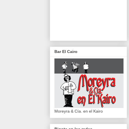
Bar El Cairo
Moreyra & Cía. en el Kairo
Bigote en las redes