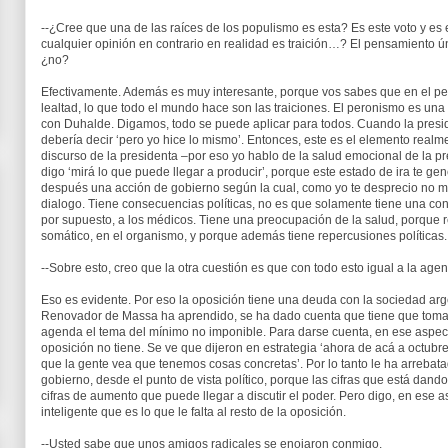
--¿Cree que una de las raíces de los populismo es esta? Es este voto y es e
cualquier opinión en contrario en realidad es traición…? El pensamiento ú
¿no?
Efectivamente. Además es muy interesante, porque vos sabes que en el p
lealtad, lo que todo el mundo hace son las traiciones. El peronismo es una 
con Duhalde. Digamos, todo se puede aplicar para todos. Cuando la president
debería decir ‘pero yo hice lo mismo’. Entonces, este es el elemento real
discurso de la presidenta –por eso yo hablo de la salud emocional de la pre
digo ‘mirá lo que puede llegar a producir’, porque este estado de ira te gen
después una acción de gobierno según la cual, como yo te desprecio no m
dialogo. Tiene consecuencias políticas, no es que solamente tiene una co
por supuesto, a los médicos. Tiene una preocupación de la salud, porque 
somático, en el organismo, y porque además tiene repercusiones políticas.
--Sobre esto, creo que la otra cuestión es que con todo esto igual a la age
Eso es evidente. Por eso la oposición tiene una deuda con la sociedad arg
Renovador de Massa ha aprendido, se ha dado cuenta que tiene que tomar 
agenda el tema del mínimo no imponible. Para darse cuenta, en ese aspect
oposición no tiene. Se ve que dijeron en estrategia ‘ahora de acá a octu
que la gente vea que tenemos cosas concretas’. Por lo tanto le ha arrebat
gobierno, desde el punto de vista político, porque las cifras que está da
cifras de aumento que puede llegar a discutir el poder. Pero digo, en ese 
inteligente que es lo que le falta al resto de la oposición.
--Usted sabe que unos amigos radicales se enojaron conmigo.