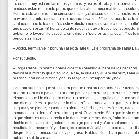
–creo que hoy está en las redes y demás- y así es el trabajo del periodista,
médicos están realmente preocupados, la salud emocional de la president
Porque esto además tiene consecuencias, y el discurso en Tecnópolis es u
muy preocupante, en cuanto a lo que significa ¿no? Y por supuesto, este ma
cualquiera que lo lea diga“es esto y efectivamente se verifica esto, aquello”
que pasó en estas 48 horas de tanto ruido, es que a través, por supuesto, de
gobierno lo leyeron, lo escucharon y dijeron “pero es así, tal cual”. Y es 
periodistas, hacer.
--Doctor, permítame ir por una callecita lateral. Este programa se llama L
Por supuesto.
--Borges tiene un poema donde dice “he cometido el peor de los pecados, no 
dedicase a mirar lo que hizo, lo que fue, lo que es y quiere ser feliz, tie
personalidad de la historia y no un rasgo tan intemperante ¿no?
Pero por supuesto que sí. Primero porque Cristina Fernández de Kirchner,
historia. Pero va a pasar a la historia por ser, primero, la primera mujer e
elementos, casi te diría, para el orgullo personal, el orgullo en el buen sent
uno dice ¿qué es lo que le queda obtener? La grandeza. La grandeza de 
se gana y se pierde, cuando uno pierde está triste, esto está claro, nadie est
inmanente a la derrota’, pero claro que sí. Obviamente. Sólo que lo vimos el
lo que vimos es un desprecio a la democracia. Y vos decís, ‘mirá lo que pr
decirlo en los actos de gobierno o es algo personal y afecta solamente a lo
resultaba interesante. Y yo decía, esto pesa más allá de lo personal –el dis
desprecio a la democracia, muy peligroso. Hubiera sido dicho por cualquier
hubieran salido a matar.