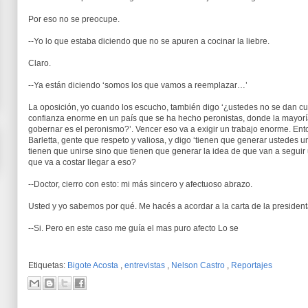
Por eso no se preocupe.
--Yo lo que estaba diciendo que no se apuren a cocinar la liebre.
Claro.
--Ya están diciendo ‘somos los que vamos a reemplazar…’
La oposición, yo cuando los escucho, también digo ‘¿ustedes no se dan cu
confianza enorme en un país que se ha hecho peronistas, donde la mayorí
gobernar es el peronismo?’. Vencer eso va a exigir un trabajo enorme. En
Barletta, gente que respeto y valiosa, y digo ‘tienen que generar ustedes 
tienen que unirse sino que tienen que generar la idea de que van a seguir
que va a costar llegar a eso?
--Doctor, cierro con esto: mi más sincero y afectuoso abrazo.
Usted y yo sabemos por qué. Me hacés a acordar a la carta de la president
--Si. Pero en este caso me guía el mas puro afecto Lo se
Etiquetas:
Bigote Acosta
,
entrevistas
,
Nelson Castro
,
Reportajes