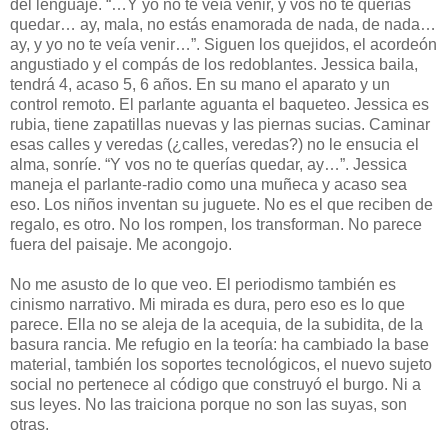
del lenguaje. “…Y yo no te veía venir, y vos no te querías
quedar… ay, mala, no estás enamorada de nada, de nada…
ay, y yo no te veía venir…”. Siguen los quejidos, el acordeón
angustiado y el compás de los redoblantes. Jessica baila,
tendrá 4, acaso 5, 6 años. En su mano el aparato y un
control remoto. El parlante aguanta el baqueteo. Jessica es
rubia, tiene zapatillas nuevas y las piernas sucias. Caminar
esas calles y veredas (¿calles, veredas?) no le ensucia el
alma, sonríe. “Y vos no te querías quedar, ay…”. Jessica
maneja el parlante-radio como una muñeca y acaso sea
eso. Los niños inventan su juguete. No es el que reciben de
regalo, es otro. No los rompen, los transforman. No parece
fuera del paisaje. Me acongojo.
No me asusto de lo que veo. El periodismo también es
cinismo narrativo. Mi mirada es dura, pero eso es lo que
parece. Ella no se aleja de la acequia, de la subidita, de la
basura rancia. Me refugio en la teoría: ha cambiado la base
material, también los soportes tecnológicos, el nuevo sujeto
social no pertenece al código que construyó el burgo. Ni a
sus leyes. No las traiciona porque no son las suyas, son
otras.