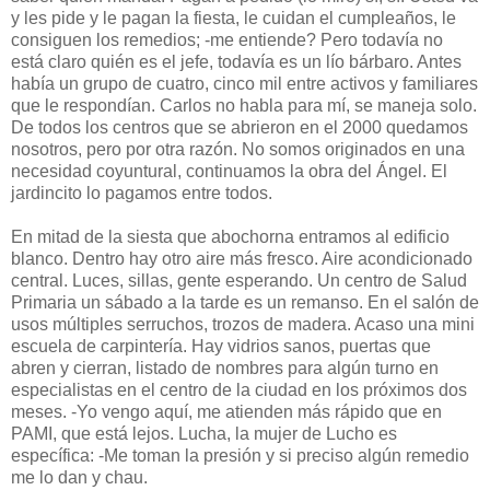
y les pide y le pagan la fiesta, le cuidan el cumpleaños, le
consiguen los remedios; -me entiende? Pero todavía no
está claro quién es el jefe, todavía es un lío bárbaro. Antes
había un grupo de cuatro, cinco mil entre activos y familiares
que le respondían. Carlos no habla para mí, se maneja solo.
De todos los centros que se abrieron en el 2000 quedamos
nosotros, pero por otra razón. No somos originados en una
necesidad coyuntural, continuamos la obra del Ángel. El
jardincito lo pagamos entre todos.
En mitad de la siesta que abochorna entramos al edificio
blanco. Dentro hay otro aire más fresco. Aire acondicionado
central. Luces, sillas, gente esperando. Un centro de Salud
Primaria un sábado a la tarde es un remanso. En el salón de
usos múltiples serruchos, trozos de madera. Acaso una mini
escuela de carpintería. Hay vidrios sanos, puertas que
abren y cierran, listado de nombres para algún turno en
especialistas en el centro de la ciudad en los próximos dos
meses. -Yo vengo aquí, me atienden más rápido que en
PAMI, que está lejos. Lucha, la mujer de Lucho es
específica: -Me toman la presión y si preciso algún remedio
me lo dan y chau.