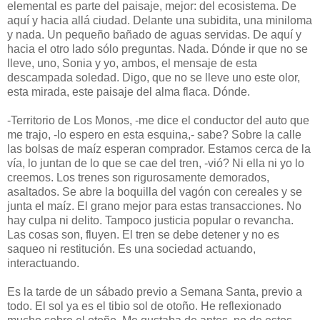
elemental es parte del paisaje, mejor: del ecosistema. De
aquí y hacia allá ciudad. Delante una subidita, una miniloma
y nada. Un pequeño bañado de aguas servidas. De aquí y
hacia el otro lado sólo preguntas. Nada. Dónde ir que no se
lleve, uno, Sonia y yo, ambos, el mensaje de esta
descampada soledad. Digo, que no se lleve uno este olor,
esta mirada, este paisaje del alma flaca. Dónde.
-Territorio de Los Monos, -me dice el conductor del auto que
me trajo, -lo espero en esta esquina,- sabe? Sobre la calle
las bolsas de maíz esperan comprador. Estamos cerca de la
vía, lo juntan de lo que se cae del tren, -vió? Ni ella ni yo lo
creemos. Los trenes son rigurosamente demorados,
asaltados. Se abre la boquilla del vagón con cereales y se
junta el maíz. El grano mejor para estas transacciones. No
hay culpa ni delito. Tampoco justicia popular o revancha.
Las cosas son, fluyen. El tren se debe detener y no es
saqueo ni restitución. Es una sociedad actuando,
interactuando.
Es la tarde de un sábado previo a Semana Santa, previo a
todo. El sol ya es el tibio sol de otoño. He reflexionado