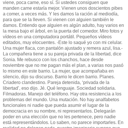
viene, poca carne, eso sí. Si ustedes consiguen que
manden carne estaría mejor. Vienen unos doscientos pibes
a comer, a veces más. Y les damos la ración al mediodía,
para que se la lleven. Si vienen con alguien también le
damos. Entiendo que alguien es algún adulto, hay varios en
la mesa bajo el árbol, en la puerta del comedor. Miro fotos y
vídeos en una computadora portátil. Pequeños vídeos
editados, muy elocuentes. -Este lo saqué yo con mi celular.
Una mujer flaca, con pantalón ajustado y remera azul, lisa.-
La compañera tiene a su pareja privada de la libertad, dice
Sonia. Me rebusco con los chanchos, hace desde
noviembre que no me pagan más el plan, a varias nos pasó
lo mismo en este barrio. La mujer, que acompañaba en
silencio, dijo su discurso. Barrio le dicen barrio. Planes.
Criadero clandestino. Pareja detenida, ‘privada de la
libertad’, eso dijo. Jé. Qué lenguaje. Sociedad solidaria.
Filmadoras. Manejo del teléfono. Hay otra resistencia a los
problemas del mundo. Una mutación. No hay analfabetos
funcionales ni nadie que pueda asumir el lugar de la
democracia en su nombre, ni representarlos. Delegarán
poder en una elección que no les pertenece, pero nadie
está representándolos. Lo saben, no parece importarles. En