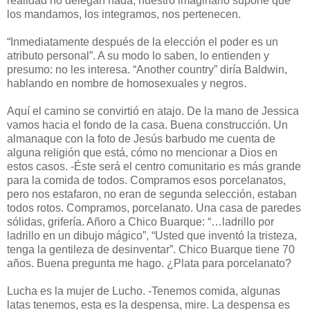
realidad no delegan nada, nuestro imaginario supone que
los mandamos, los integramos, nos pertenecen.
“Inmediatamente después de la elección el poder es un
atributo personal”. A su modo lo saben, lo entienden y
presumo: no les interesa. “Another country” diría Baldwin,
hablando en nombre de homosexuales y negros.
Aquí el camino se convirtió en atajo. De la mano de Jessica
vamos hacia el fondo de la casa. Buena construcción. Un
almanaque con la foto de Jesús barbudo me cuenta de
alguna religión que está, cómo no mencionar a Dios en
estos casos. -Éste será el centro comunitario es más grande
para la comida de todos. Compramos esos porcelanatos,
pero nos estafaron, no eran de segunda selección, estaban
todos rotos. Compramos, porcelanato. Una casa de paredes
sólidas, grifería. Añoro a Chico Buarque: “…ladrillo por
ladrillo en un dibujo mágico”, “Usted que inventó la tristeza,
tenga la gentileza de desinventar”. Chico Buarque tiene 70
años. Buena pregunta me hago. ¿Plata para porcelanato?
Lucha es la mujer de Lucho. -Tenemos comida, algunas
latas tenemos, esta es la despensa, mire. La despensa es