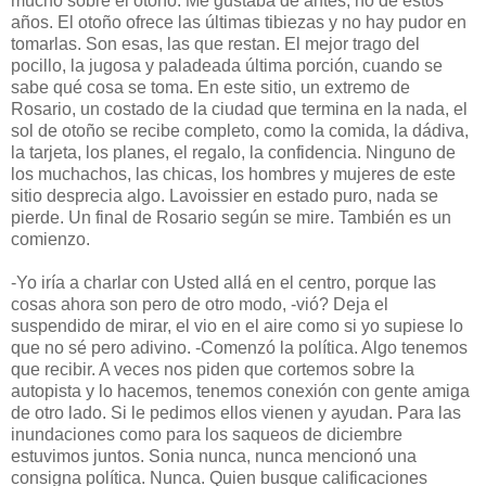
mucho sobre el otoño. Me gustaba de antes, no de estos
años. El otoño ofrece las últimas tibiezas y no hay pudor en
tomarlas. Son esas, las que restan. El mejor trago del
pocillo, la jugosa y paladeada última porción, cuando se
sabe qué cosa se toma. En este sitio, un extremo de
Rosario, un costado de la ciudad que termina en la nada, el
sol de otoño se recibe completo, como la comida, la dádiva,
la tarjeta, los planes, el regalo, la confidencia. Ninguno de
los muchachos, las chicas, los hombres y mujeres de este
sitio desprecia algo. Lavoissier en estado puro, nada se
pierde. Un final de Rosario según se mire. También es un
comienzo.
-Yo iría a charlar con Usted allá en el centro, porque las
cosas ahora son pero de otro modo, -vió? Deja el
suspendido de mirar, el vio en el aire como si yo supiese lo
que no sé pero adivino. -Comenzó la política. Algo tenemos
que recibir. A veces nos piden que cortemos sobre la
autopista y lo hacemos, tenemos conexión con gente amiga
de otro lado. Si le pedimos ellos vienen y ayudan. Para las
inundaciones como para los saqueos de diciembre
estuvimos juntos. Sonia nunca, nunca mencionó una
consigna política. Nunca. Quien busque calificaciones