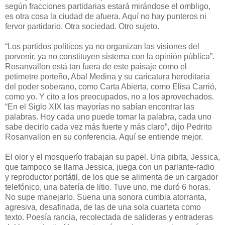
según fracciones partidarias estará mirándose el ombligo,
es otra cosa la ciudad de afuera. Aquí no hay punteros ni
fervor partidario. Otra sociedad. Otro sujeto.
“Los partidos políticos ya no organizan las visiones del
porvenir, ya no constituyen sistema con la opinión pública”.
Rosanvallon está tan fuera de este paisaje como el
petimetre porteño, Abal Medina y su caricatura hereditaria
del poder soberano, como Carta Abierta, como Elisa Carrió,
como yo. Y cito a los preocupados, no a los aprovechados.
“En el Siglo XIX las mayorías no sabían encontrar las
palabras. Hoy cada uno puede tomar la palabra, cada uno
sabe decirlo cada vez más fuerte y más claro”, dijo Pedrito
Rosanvallon en su conferencia. Aquí se entiende mejor.
El olor y el mosquerío trabajan su papel. Una pibita, Jessica,
que tampoco se llama Jessica, juega con un parlante-radio
y reproductor portátil, de los que se alimenta de un cargador
telefónico, una batería de litio. Tuve uno, me duró 6 horas.
No supe manejarlo. Suena una sonora cumbia atorranta,
agresiva, desafinada, de las de una sola cuarteta como
texto. Poesía rancia, recolectada de salideras y entraderas