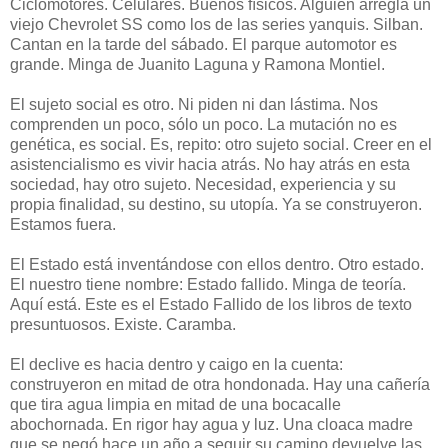
Ciclomotores. Celulares. Buenos físicos. Alguien arregla un
viejo Chevrolet SS como los de las series yanquis. Silban.
Cantan en la tarde del sábado. El parque automotor es
grande. Minga de Juanito Laguna y Ramona Montiel.
El sujeto social es otro. Ni piden ni dan lástima. Nos
comprenden un poco, sólo un poco. La mutación no es
genética, es social. Es, repito: otro sujeto social. Creer en el
asistencialismo es vivir hacia atrás. No hay atrás en esta
sociedad, hay otro sujeto. Necesidad, experiencia y su
propia finalidad, su destino, su utopía. Ya se construyeron.
Estamos fuera.
El Estado está inventándose con ellos dentro. Otro estado.
El nuestro tiene nombre: Estado fallido. Minga de teoría.
Aquí está. Este es el Estado Fallido de los libros de texto
presuntuosos. Existe. Caramba.
El declive es hacia dentro y caigo en la cuenta:
construyeron en mitad de otra hondonada. Hay una cañería
que tira agua limpia en mitad de una bocacalle
abochornada. En rigor hay agua y luz. Una cloaca madre
que se negó hace un año a seguir su camino devuelve las