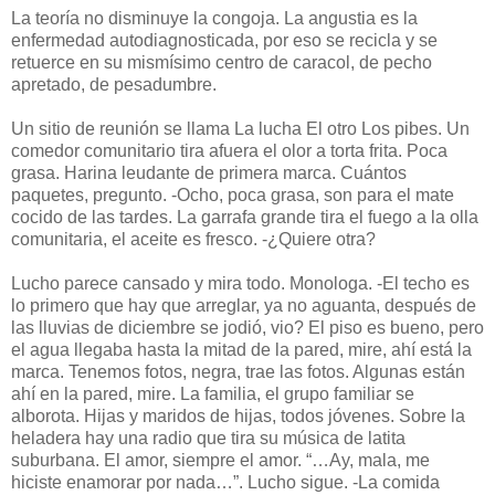
La teoría no disminuye la congoja. La angustia es la
enfermedad autodiagnosticada, por eso se recicla y se
retuerce en su mismísimo centro de caracol, de pecho
apretado, de pesadumbre.
Un sitio de reunión se llama La lucha El otro Los pibes. Un
comedor comunitario tira afuera el olor a torta frita. Poca
grasa. Harina leudante de primera marca. Cuántos
paquetes, pregunto. -Ocho, poca grasa, son para el mate
cocido de las tardes. La garrafa grande tira el fuego a la olla
comunitaria, el aceite es fresco. -¿Quiere otra?
Lucho parece cansado y mira todo. Monologa. -El techo es
lo primero que hay que arreglar, ya no aguanta, después de
las lluvias de diciembre se jodió, vio? El piso es bueno, pero
el agua llegaba hasta la mitad de la pared, mire, ahí está la
marca. Tenemos fotos, negra, trae las fotos. Algunas están
ahí en la pared, mire. La familia, el grupo familiar se
alborota. Hijas y maridos de hijas, todos jóvenes. Sobre la
heladera hay una radio que tira su música de latita
suburbana. El amor, siempre el amor. “…Ay, mala, me
hiciste enamorar por nada…”. Lucho sigue. -La comida