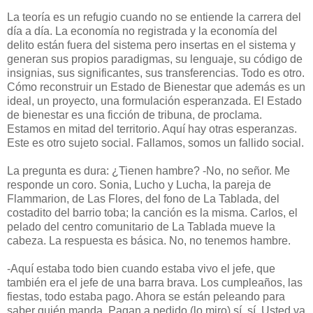
La teoría es un refugio cuando no se entiende la carrera del
día a día. La economía no registrada y la economía del
delito están fuera del sistema pero insertas en el sistema y
generan sus propios paradigmas, su lenguaje, su código de
insignias, sus significantes, sus transferencias. Todo es otro.
Cómo reconstruir un Estado de Bienestar que además es un
ideal, un proyecto, una formulación esperanzada. El Estado
de bienestar es una ficción de tribuna, de proclama.
Estamos en mitad del territorio. Aquí hay otras esperanzas.
Este es otro sujeto social. Fallamos, somos un fallido social.
La pregunta es dura: ¿Tienen hambre? -No, no señor. Me
responde un coro. Sonia, Lucho y Lucha, la pareja de
Flammarion, de Las Flores, del fono de La Tablada, del
costadito del barrio toba; la canción es la misma. Carlos, el
pelado del centro comunitario de La Tablada mueve la
cabeza. La respuesta es básica. No, no tenemos hambre.
-Aquí estaba todo bien cuando estaba vivo el jefe, que
también era el jefe de una barra brava. Los cumpleaños, las
fiestas, todo estaba pago. Ahora se están peleando para
saber quién manda. Pagan a pedido (lo miro) sí, sí. Usted va