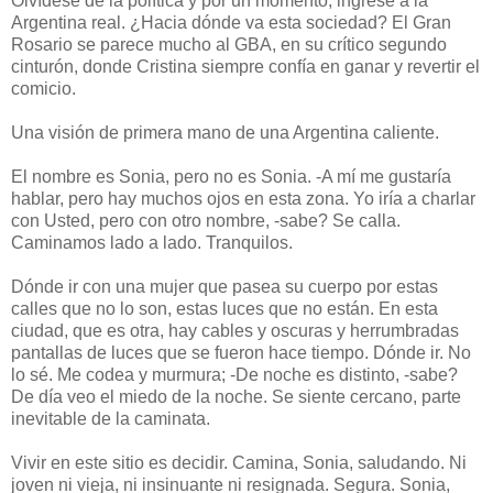
Olvídese de la política y por un momento, ingrese a la
Argentina real. ¿Hacia dónde va esta sociedad? El Gran
Rosario se parece mucho al GBA, en su crítico segundo
cinturón, donde Cristina siempre confía en ganar y revertir el
comicio.
Una visión de primera mano de una Argentina caliente.
El nombre es Sonia, pero no es Sonia. -A mí me gustaría
hablar, pero hay muchos ojos en esta zona. Yo iría a charlar
con Usted, pero con otro nombre, -sabe? Se calla.
Caminamos lado a lado. Tranquilos.
Dónde ir con una mujer que pasea su cuerpo por estas
calles que no lo son, estas luces que no están. En esta
ciudad, que es otra, hay cables y oscuras y herrumbradas
pantallas de luces que se fueron hace tiempo. Dónde ir. No
lo sé. Me codea y murmura; -De noche es distinto, -sabe?
De día veo el miedo de la noche. Se siente cercano, parte
inevitable de la caminata.
Vivir en este sitio es decidir. Camina, Sonia, saludando. Ni
joven ni vieja, ni insinuante ni resignada. Segura. Sonia,