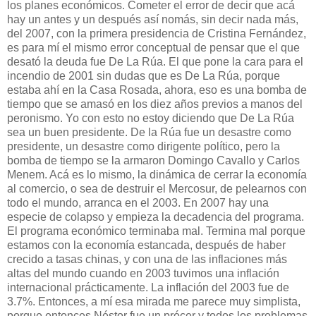
los planes económicos. Cometer el error de decir que acá
hay un antes y un después así nomás, sin decir nada más,
del 2007, con la primera presidencia de Cristina Fernández,
es para mí el mismo error conceptual de pensar que el que
desató la deuda fue De La Rúa. El que pone la cara para el
incendio de 2001 sin dudas que es De La Rúa, porque
estaba ahí en la Casa Rosada, ahora, eso es una bomba de
tiempo que se amasó en los diez años previos a manos del
peronismo. Yo con esto no estoy diciendo que De La Rúa
sea un buen presidente. De la Rúa fue un desastre como
presidente, un desastre como dirigente político, pero la
bomba de tiempo se la armaron Domingo Cavallo y Carlos
Menem. Acá es lo mismo, la dinámica de cerrar la economía
al comercio, o sea de destruir el Mercosur, de pelearnos con
todo el mundo, arranca en el 2003. En 2007 hay una
especie de colapso y empieza la decadencia del programa.
El programa económico terminaba mal. Termina mal porque
estamos con la economía estancada, después de haber
crecido a tasas chinas, y con una de las inflaciones más
altas del mundo cuando en 2003 tuvimos una inflación
internacional prácticamente. La inflación del 2003 fue de
3.7%. Entonces, a mí esa mirada me parece muy simplista,
porque entonces Néstor fue un prócer y todos los problemas