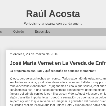
Raúl Acosta
Periodismo artesanal con banda ancha
as
Opinión
Especiales
miércoles, 23 de marzo de 2016
José María Vernet en La Vereda de Enf
La pregunta es esa, Tati. ¿Qué recordás de aquellos momentos?
Y, todo, porque esos hechos son como... Todos saben dónde estaban cuand
se olvidan en la vida, y todos los demás días no sabés. Faltaban muy poc
renovar constitucionalmente... Y jugábamos a eso, a que saliera, continuab
llegásemos a eso, a una salida democrática con un nuevo gobierno elegido
famosa del brindis con los jefes militares con Videla, Agosti y Massera en la
algún día militar importante, ahí quedó la sensación de que había un golp
se perdía y todo lo que se venía sin imaginar la gravedad del proceso q
asustados, y el día 24 tuve que ir al Palace Hotel y cuando entré había gen