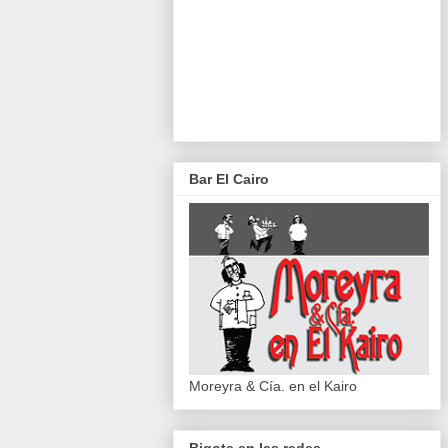
Bar El Cairo
Moreyra & Cía. en el Kairo
Bigote en las redes