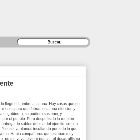
rente
o llegó el hombre a la luna. Hay cosas que no
os meses para que fuéramos a una elección y
a el gobierno, se pudiera sostener, y
 por el pueblo. Pero después de la reunión
 entrega de sables del día del ejército, creo, o
e. Y nos levantamos insultando por todo lo que
ue venía. Había compañeros que estaban muy
te -no me voy a olvidar nunca-, el desarrollismo