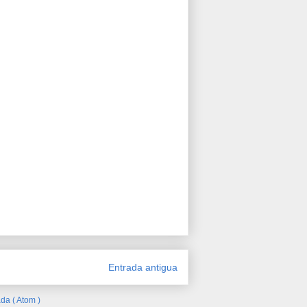
Entrada antigua
da ( Atom )