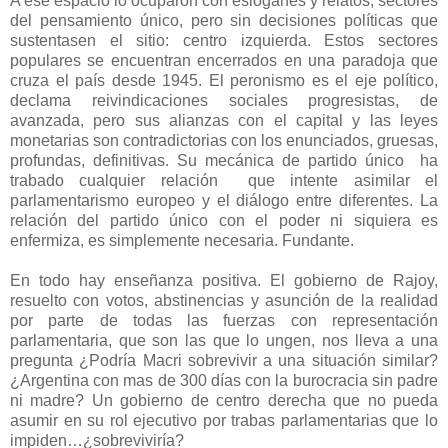
A ése espacio lo ocuparon con eslóganes y relatos, sectores
del pensamiento único, pero sin decisiones políticas que
sustentasen el sitio: centro izquierda. Estos sectores
populares se encuentran encerrados en una paradoja que
cruza el país desde 1945. El peronismo es el eje político,
declama reivindicaciones sociales progresistas, de
avanzada, pero sus alianzas con el capital y las leyes
monetarias son contradictorias con los enunciados, gruesas,
profundas, definitivas. Su mecánica de partido único ha
trabado cualquier relación que intente asimilar el
parlamentarismo europeo y el diálogo entre diferentes. La
relación del partido único con el poder ni siquiera es
enfermiza, es simplemente necesaria. Fundante.
En todo hay enseñanza positiva. El gobierno de Rajoy,
resuelto con votos, abstinencias y asunción de la realidad
por parte de todas las fuerzas con representación
parlamentaria, que son las que lo ungen, nos lleva a una
pregunta ¿Podría Macri sobrevivir a una situación similar?
¿Argentina con mas de 300 días con la burocracia sin padre
ni madre? Un gobierno de centro derecha que no pueda
asumir en su rol ejecutivo por trabas parlamentarias que lo
impiden…¿sobreviviría?