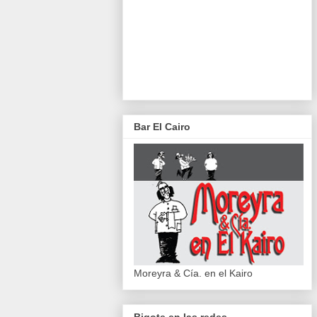
Bar El Cairo
Moreyra & Cía. en el Kairo
Bigote en las redes