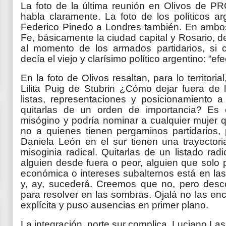
La foto de la última reunión en Olivos de P
habla claramente. La foto de los políticos 
Federico Pinedo a Londres también. En ambos
Fe, básicamente la ciudad capital y Rosario, de
al momento de los armados partidarios, si 
decía el viejo y clarísimo político argentino: “e
En la foto de Olivos resaltan, para lo territori
Lilita Puig de Stubrin ¿Cómo dejar fuera de
listas, representaciones y posicionamiento
quitarlas de un orden de importancia? Es c
misógino y podría nominar a cualquier mujer q
no a quienes tienen pergaminos partidarios, p
Daniela León en el sur tienen una trayecto
misoginia radical. Quitarlas de un listado ra
alguien desde fuera o peor, alguien que solo 
económica o intereses subalternos está en las
y, ay, sucederá. Creemos que no, pero desc
para resolver en las sombras. Ojalá no las en
explícita y puso ausencias en primer plano.
La integración norte sur complica. Luciano La