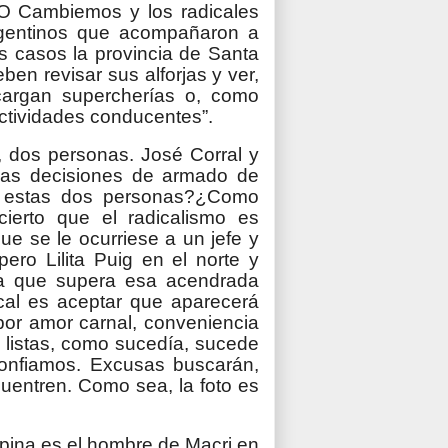
RO Cambiemos y los radicales
argentinos que acompañaron a
 casos la provincia de Santa
ben revisar sus alforjas y ver,
cargan supercherías o, como
fectividades conducentes”.
al, dos personas. José Corral y
 las decisiones de armado de
 a estas dos personas?¿Como
ierto que el radicalismo es
ue se le ocurriese a un jefe y
ero Lilita Puig en el norte y
ria que supera esa acendrada
dical es aceptar que aparecerá
por amor carnal, conveniencia
 listas, como sucedía, sucede
onfiamos. Excusas buscarán,
cuentren. Como sea, la foto es
spina es el hombre de Macri en