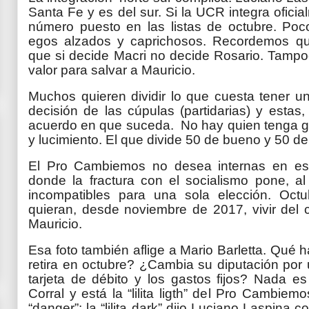
Santa Fe y es del sur. Si la UCR integra ofi
número puesto en las listas de octubre. Poc
egos alzados y caprichosos. Recordemos q
que si decide Macri no decide Rosario. Tampo
valor para salvar a Mauricio.
Muchos quieren dividir lo que cuesta tener un
decisión de las cúpulas (partidarias) y estas
acuerdo en que suceda. No hay quien tenga g
y lucimiento. El que divide 50 de bueno y 50 de
El Pro Cambiemos no desea internas en es
donde la fractura con el socialismo pone, al
incompatibles para una sola elección. Oct
quieran, desde noviembre de 2017, vivir del c
Mauricio.
Esa foto también aflige a Mario Barletta. Qué
retira en octubre? ¿Cambia su diputación por 
tarjeta de débito y los gastos fijos? Nada es
Corral y está la “lilita ligth” del Pro Cambiem
“danger”: la “lilita dark” dijo Luciano Laspina