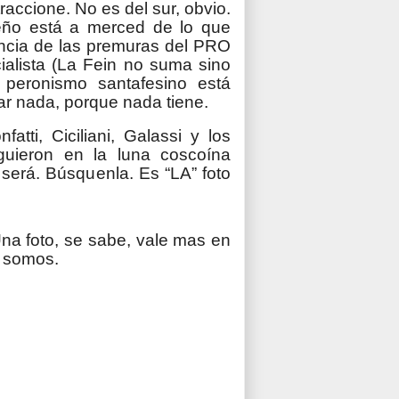
traccione. No es del sur, obvio.
reño está a merced de lo que
encia de las premuras del PRO
ialista (La Fein no suma sino
l peronismo santafesino está
r nada, porque nada tiene.
fatti, Ciciliani, Galassi y los
guieron en la luna coscoína
 será. Búsquenla. Es “LA” foto
 Una foto, se sabe, vale mas en
o somos.