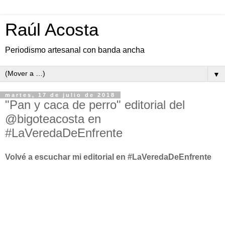
Raúl Acosta
Periodismo artesanal con banda ancha
▼
martes, 17 de julio de 2018
"Pan y caca de perro" editorial del
@bigoteacosta en
#LaVeredaDeEnfrente
Volvé a escuchar mi editorial en #LaVeredaDeEnfrente